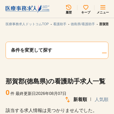
所在地のエリアを選択してください
履歴
キープ
メニュー
各支店担当よりご連絡させていただきます。
医療事務求人ドットコムTOP
看護助手
徳島県/看護助手
那賀郡(
勤務地
最近見た求人
キープ中の求人
求人検索
条件を変更して探す
関東
関西
無料転職サポート
お問い合わせ
東海
北海道・東北
那賀郡(徳島県)の看護助手求人一覧
甲信越・北陸
中国・四国
見学会・イベント情報
0
件
最終更新日2026年08月07日
医療事務まるわかりコラム
新着順
人気順
九州・沖縄
該当する求人情報は見つかりませんでした。
よくあるご質問