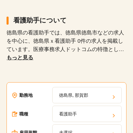
看護助手について
徳島県の看護助手では、徳島県徳島市などの求人
を中心に、徳島県ｘ看護助手 0件の求人を掲載し
ています。医療事務求人ドットコムの特徴とし
て、正社員、派遣社員、扶養内パート、時短勤務
もっと見る
など、多様な雇用形態が揃っており、専任のキャ
リアアドバイザーがあなたにぴったりの求人を紹
介します。未経験者や無資格者、ブランクがある
方でも安心して働けるお仕事や20代、30代、40
勤務地
徳島県, 那賀郡
代、50代といった幅広い年齢層が活躍している職
場の求人が多数あります。弊社の派遣・委託現場
職種
看護助手
においてスキルアップのための研修プログラム
や、キャリアパスの相談、定期的なフィードバッ
クを通じて、あなたのキャリアアップを支援しま
雇用形態
未選択