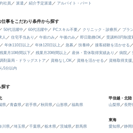
約社員
／
派遣
／
紹介予定派遣
／
アルバイト・パート
お仕事をこだわり条件から探す
／
50代活躍中
／
60代活躍中
／
PCスキル不要
／
クリニック・診療所
／
ブラン
求人
／
住宅手当あり
／
午前のみ
／
午後のみ
／
即日勤務OK
／
受講料0円制度
／
年休110日以上
／
年休120日以上
／
急募
／
扶養枠
／
接客経験を活かせる
残業月10時間以下
／
残業月20時間以上
／
産休・育休取得実績あり
／
病院
／
調剤薬局・ドラッグストア
／
資格なしOK
／
資格を活かせる
／
資格取得支援
ら5分以内
ら探す
北
甲信越・北陸
城県
／
青森県
／
岩手県
／
秋田県
／
山形県
／
福島県
山梨県
／
長野
東海
奈川県
／
埼玉県
／
千葉県
／
栃木県
／
茨城県
／
群馬県
愛知県
／
静岡