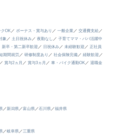
クOK
／
ボーナス・賞与あり
／
一般企業
／
交通費支給
／
対象
／
土日祝休み
／
夜勤なし
／
子育てママ・パパ活躍中
／
新卒・第二新卒歓迎
／
日祝休み
／
未経験歓迎
／
正社員
短期間就労
／
研修制度あり
／
社会保険完備
／
経験歓迎
／
／
賞与2ヵ月
／
賞与3ヵ月
／
車・バイク通勤OK
／
退職金
県
／
新潟県
／
富山県
／
石川県
／
福井県
県
／
岐阜県
／
三重県