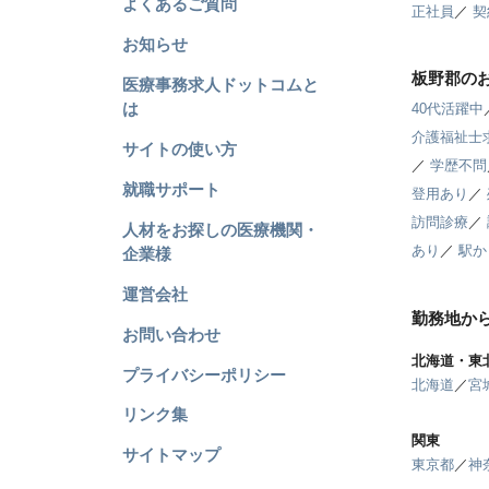
よくあるご質問
正社員
／
契
お知らせ
板野郡の
医療事務求人ドットコムと
は
40代活躍中
介護福祉士
サイトの使い方
／
学歴不問
就職サポート
登用あり
／
訪問診療
／
人材をお探しの医療機関・
あり
／
駅か
企業様
運営会社
勤務地か
お問い合わせ
北海道・東
プライバシーポリシー
北海道
／
宮
リンク集
関東
サイトマップ
東京都
／
神