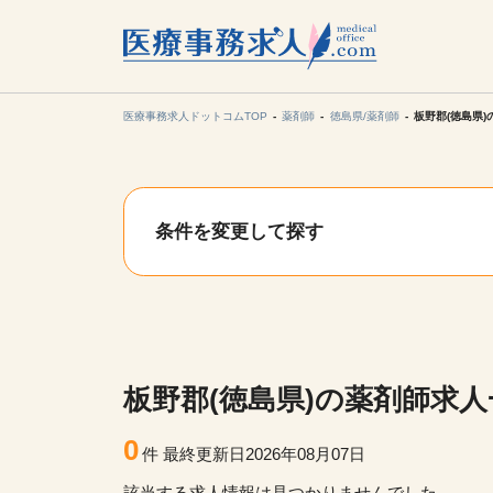
所在地の
各支店担当より
医療事務求人ドットコムTOP
薬剤師
徳島県/薬剤師
板野郡(徳島県
関東
条件を変更して探す
東海
甲信越・北
九州・沖縄
板野郡(徳島県)の薬剤師求人
0
件
最終更新日2026年08月07日
該当する求人情報は見つかりませんでした。