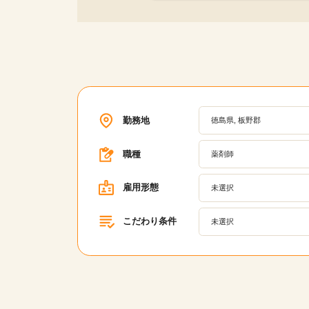
勤務地
徳島県, 板野郡
職種
薬剤師
雇用形態
未選択
こだわり条件
未選択