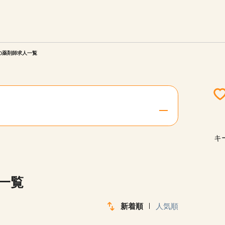
エリアを選択してください
ご連絡させていただきます。
)の薬剤師求人一覧
勤務地
関西
北海道・東北
キ
陸
中国・四国
一覧
新着順
人気順