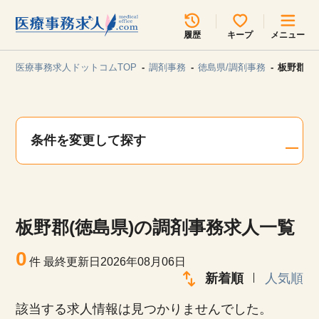
所在地のエリアを選択してください
履歴
キープ
メニュー
各支店担当よりご連絡させていただきます。
医療事務求人ドットコムTOP
調剤事務
徳島県/調剤事務
板野郡(
勤務地
最近見た求人
キープ中の求人
求人検索
条件を変更して探す
関東
関西
無料転職サポート
お問い合わせ
東海
北海道・東北
板野郡(徳島県)の調剤事務求人一覧
甲信越・北陸
中国・四国
見学会・イベント情報
0
件
最終更新日2026年08月06日
医療事務まるわかりコラム
新着順
人気順
九州・沖縄
該当する求人情報は見つかりませんでした。
よくあるご質問