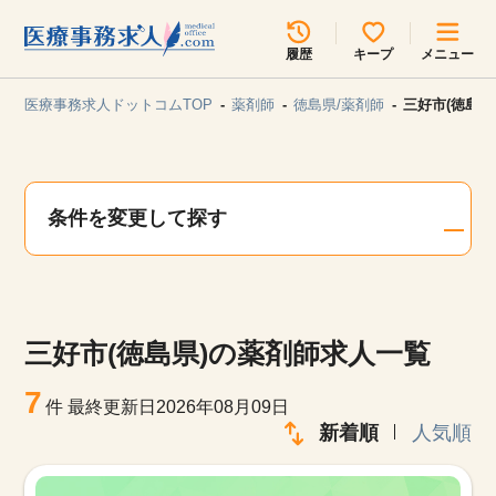
所在地のエリアを選択してください
履歴
キープ
メニュー
各支店担当よりご連絡させていただきます。
医療事務求人ドットコムTOP
薬剤師
徳島県/薬剤師
三好市(徳島県
勤務地
最近見た求人
キープ中の求人
求人検索
条件を変更して探す
関東
関西
無料転職サポート
お問い合わせ
東海
北海道・東北
三好市(徳島県)の薬剤師求人一覧
甲信越・北陸
中国・四国
見学会・イベント情報
7
件
最終更新日2026年08月09日
医療事務まるわかりコラム
新着順
人気順
九州・沖縄
よくあるご質問