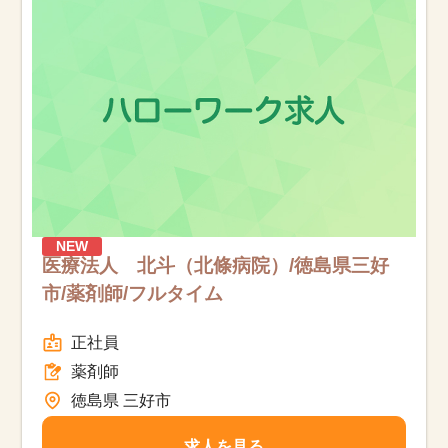
お知らせ
医療事務求人ドットコムとは
サイトの使い方
就職サポート
人材をお探しの医療機関・企業様
NEW
医療法人 北斗（北條病院）/徳島県三好
市/薬剤師/フルタイム
運営会社
正社員
薬剤師
徳島県 三好市
求人を見る