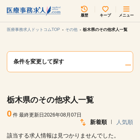
所在地のエリアを選択してください
履歴
キープ
メニュー
各支店担当よりご連絡させていただきます。
医療事務求人ドットコムTOP
その他
栃木県のその他求人一覧
勤務地
最近見た求人
キープ中の求人
求人検索
条件を変更して探す
関東
関西
無料転職サポート
お問い合わせ
東海
北海道・東北
栃木県のその他求人一覧
甲信越・北陸
中国・四国
見学会・イベント情報
0
件
最終更新日2026年08月07日
医療事務まるわかりコラム
新着順
人気順
九州・沖縄
該当する求人情報は見つかりませんでした。
よくあるご質問