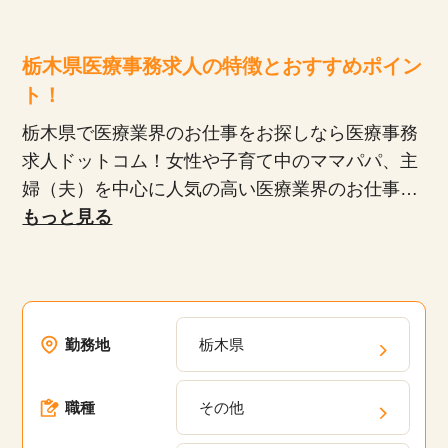
栃木県医療事務求人の特徴とおすすめポイン
ト！
栃木県で医療業界のお仕事をお探しなら医療事務
求人ドットコム！女性や子育て中のママパパ、主
婦（夫）を中心に人気の高い医療業界のお仕事。
最近のお仕事選びの傾向は、自宅からの通いやす
もっと見る
さ、プライベートや家庭との両立を重視される方
が多いです。
比較的未経験でも始めやすく、スキルを身につけ
れば全国どこでも活躍できるのも人気のヒミツ！
勤務地
栃木県
医療業界に特化しているからこそ、医療事務求人
ドットコムでは他サイトでは見られない求人を多
職種
その他
数ご用意しています。