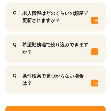
求人情報はどのくらいの頻度で
更新されますか？
希望勤務地で絞り込みできます
か？
該当件数
条件検索で見つからない場合
他の条件を選択
9,632
件
は？