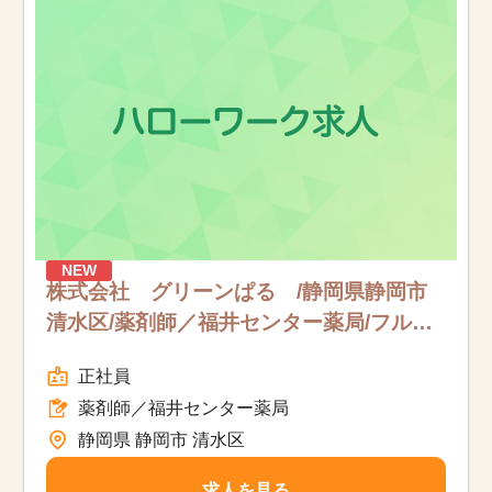
お知らせ
医療事務求人ドットコムとは
サイトの使い方
就職サポート
人材をお探しの医療機関・企業様
NEW
株式会社 グリーンぱる /静岡県静岡市
清水区/薬剤師／福井センター薬局/フルタ
運営会社
イム
正社員
薬剤師／福井センター薬局
静岡県 静岡市 清水区
求人を見る