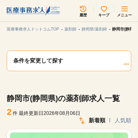
所在地のエリアを選択してください
履歴
キープ
メニュー
各支店担当よりご連絡させていただきます。
医療事務求人ドットコムTOP
薬剤師
静岡県/薬剤師
静岡市(静岡県
勤務地
最近見た求人
キープ中の求人
求人検索
条件を変更して探す
関東
関西
無料転職サポート
お問い合わせ
東海
北海道・東北
静岡市(静岡県)の薬剤師求人一覧
甲信越・北陸
中国・四国
見学会・イベント情報
2
件
最終更新日2026年08月06日
医療事務まるわかりコラム
新着順
人気順
九州・沖縄
よくあるご質問