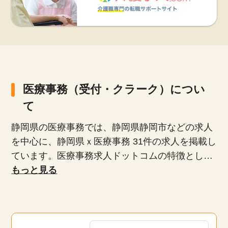
医療事務（受付・クラーク）につい
て
静岡県の医療事務では、静岡県静岡市などの求人
を中心に、静岡県ｘ医療事務 31件の求人を掲載し
ています。医療事務求人ドットコムの特徴とし
て、正社員、派遣社員、扶養内パート、時短勤務
もっと見る
など、多様な雇用形態が揃っており、専任のキャ
リアアドバイザーがあなたにぴったりの求人を紹
介します。未経験者や無資格者、ブランクがある
方でも安心して働けるお仕事や20代、30代、40