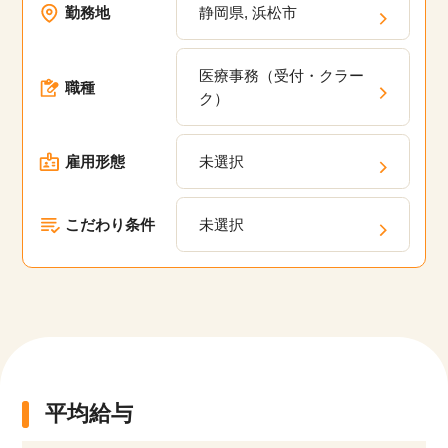
勤務地
静岡県, 浜松市
代、50代といった幅広い年齢層が活躍している職
場の求人が多数あります。弊社の派遣・委託現場
医療事務（受付・クラー
においてスキルアップのための研修プログラム
職種
ク）
や、キャリアパスの相談、定期的なフィードバッ
クを通じて、あなたのキャリアアップを支援しま
雇用形態
未選択
す。
こだわり条件
未選択
平均給与