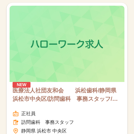
お知らせ
医療事務求人ドットコムとは
サイトの使い方
就職サポート
人材をお探しの医療機関・企業様
NEW
運営会社
医療法人社団友和会 浜松歯科/静岡県
浜松市中央区/訪問歯科 事務スタッフ/フ
ルタイム
正社員
訪問歯科 事務スタッフ
静岡県 浜松市 中央区