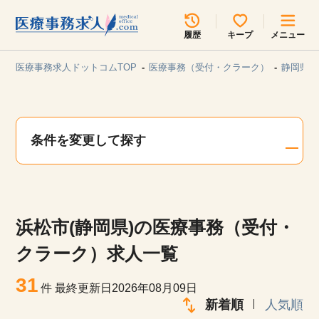
所在地のエリアを選択してください
履歴
キープ
メニュー
各支店担当よりご連絡させていただきます。
医療事務求人ドットコムTOP
医療事務（受付・クラーク）
静岡県/
勤務地
最近見た求人
キープ中の求人
求人検索
条件を変更して探す
関東
関西
無料転職サポート
お問い合わせ
東海
北海道・東北
浜松市(静岡県)の医療事務（受付・
甲信越・北陸
中国・四国
見学会・イベント情報
クラーク）求人一覧
医療事務まるわかりコラム
31
九州・沖縄
件
最終更新日2026年08月09日
新着順
人気順
よくあるご質問