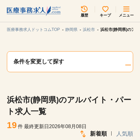
所在地のエリアを選択してください
履歴
キープ
メニュー
各支店担当よりご連絡させていただきます。
医療事務求人ドットコムTOP
静岡県
浜松市
浜松市(静岡県)のア
勤務地
最近見た求人
キープ中の求人
求人検索
条件を変更して探す
関東
関西
無料転職サポート
お問い合わせ
東海
北海道・東北
浜松市(静岡県)のアルバイト・パー
甲信越・北陸
中国・四国
見学会・イベント情報
ト求人一覧
医療事務まるわかりコラム
19
九州・沖縄
件
最終更新日2026年08月08日
新着順
人気順
よくあるご質問