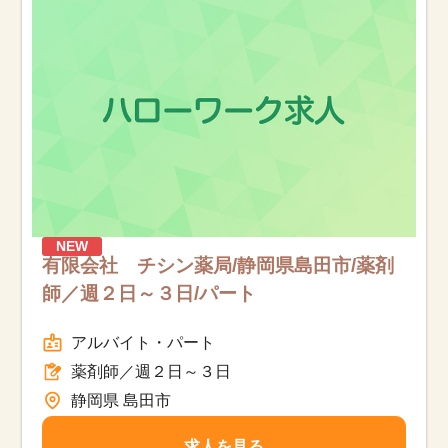
お知らせ
医療事務求人ドットコムとは
サイトの使い方
就職サポート
人材をお探しの医療機関・企業様
NEW
有限会社 チシン薬局/静岡県島田市/薬剤
師／週２日～３日/パート
運営会社
アルバイト・パート
薬剤師／週２日～３日
静岡県 島田市
求人を見る