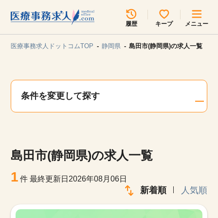
所在地のエリアを選択してください
履歴
キープ
メニュー
各支店担当よりご連絡させていただきます。
医療事務求人ドットコムTOP
静岡県
島田市(静岡県)の求人一覧
勤務地
最近見た求人
キープ中の求人
求人検索
条件を変更して探す
関東
関西
無料転職サポート
お問い合わせ
東海
北海道・東北
島田市(静岡県)の求人一覧
甲信越・北陸
中国・四国
見学会・イベント情報
1
件
最終更新日2026年08月06日
医療事務まるわかりコラム
新着順
人気順
九州・沖縄
よくあるご質問