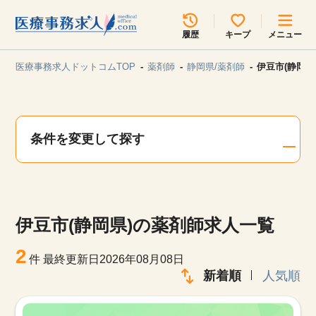
所在地のエリアを選択してください
履歴
キープ
メニュー
各支店担当よりご連絡させていただきます。
医療事務求人ドットコムTOP
薬剤師
静岡県/薬剤師
伊豆市(静岡県
勤務地
最近見た求人
キープ中の求人
求人検索
条件を変更して探す
関東
関西
無料転職サポート
お問い合わせ
東海
北海道・東北
伊豆市(静岡県)の薬剤師求人一覧
甲信越・北陸
中国・四国
見学会・イベント情報
2
件
最終更新日2026年08月08日
医療事務まるわかりコラム
新着順
人気順
九州・沖縄
よくあるご質問