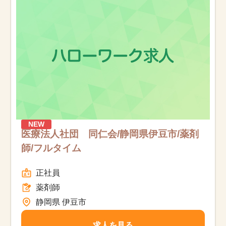
お知らせ
医療事務求人ドットコムとは
サイトの使い方
就職サポート
人材をお探しの医療機関・企業様
NEW
医療法人社団 同仁会/静岡県伊豆市/薬剤
師/フルタイム
運営会社
正社員
薬剤師
静岡県 伊豆市
求人を見る