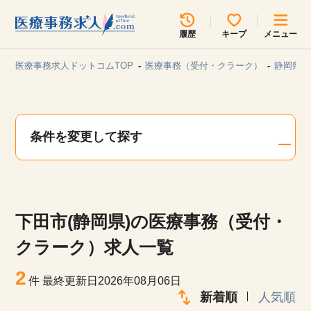
所在地のエリアを選択してください
履歴
キープ
メニュー
各支店担当よりご連絡させていただきます。
医療事務求人ドットコムTOP
医療事務（受付・クラーク）
静岡県/
勤務地
最近見た求人
キープ中の求人
求人検索
条件を変更して探す
関東
関西
無料転職サポート
お問い合わせ
東海
北海道・東北
下田市(静岡県)の医療事務（受付・
甲信越・北陸
中国・四国
見学会・イベント情報
クラーク）求人一覧
医療事務まるわかりコラム
2
九州・沖縄
件
最終更新日2026年08月06日
新着順
人気順
よくあるご質問