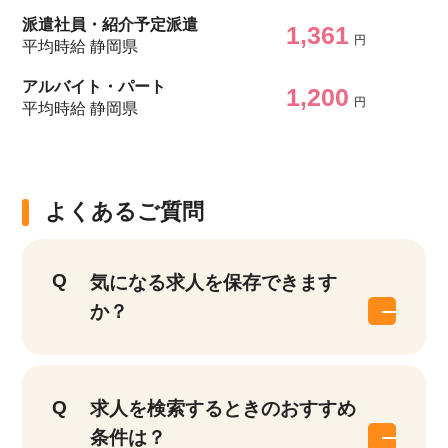
派遣社員・紹介予定派遣
1,361
円
平均時給 静岡県
アルバイト・パート
1,200
円
該当件数
平均時給 静岡県
他の条件を選択
9,874
件
よくあるご質問
気になる求人を保存できます
か？
求人を検索するときのおすすめ
条件は？