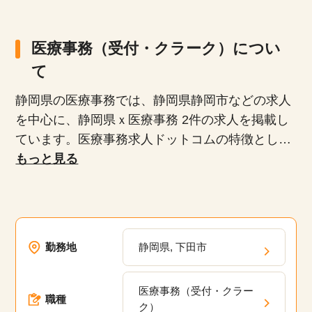
医療事務（受付・クラーク）につい
て
静岡県の医療事務では、静岡県静岡市などの求人
を中心に、静岡県ｘ医療事務 2件の求人を掲載し
ています。医療事務求人ドットコムの特徴とし
て、正社員、派遣社員、扶養内パート、時短勤務
もっと見る
など、多様な雇用形態が揃っており、専任のキャ
リアアドバイザーがあなたにぴったりの求人を紹
介します。未経験者や無資格者、ブランクがある
方でも安心して働けるお仕事や20代、30代、40
勤務地
静岡県, 下田市
代、50代といった幅広い年齢層が活躍している職
場の求人が多数あります。弊社の派遣・委託現場
医療事務（受付・クラー
においてスキルアップのための研修プログラム
職種
ク）