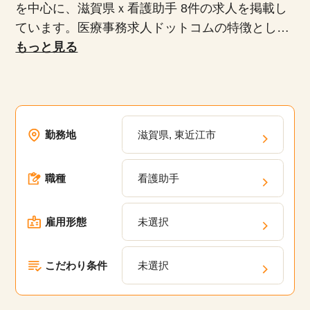
を中心に、滋賀県ｘ看護助手 8件の求人を掲載し
ています。医療事務求人ドットコムの特徴とし
て、正社員、派遣社員、扶養内パート、時短勤務
もっと見る
など、多様な雇用形態が揃っており、専任のキャ
リアアドバイザーがあなたにぴったりの求人を紹
介します。未経験者や無資格者、ブランクがある
方でも安心して働けるお仕事や20代、30代、40
勤務地
滋賀県, 東近江市
代、50代といった幅広い年齢層が活躍している職
場の求人が多数あります。弊社の派遣・委託現場
職種
看護助手
においてスキルアップのための研修プログラム
や、キャリアパスの相談、定期的なフィードバッ
クを通じて、あなたのキャリアアップを支援しま
雇用形態
未選択
す。
こだわり条件
未選択