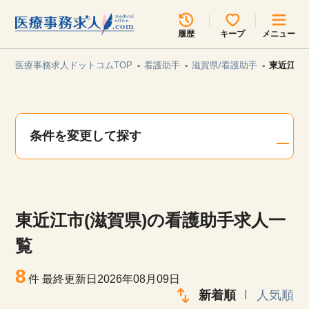
所在地のエリアを選択してください
履歴
キープ
メニュー
各支店担当よりご連絡させていただきます。
医療事務求人ドットコムTOP
看護助手
滋賀県/看護助手
東近江市
勤務地
最近見た求人
キープ中の求人
求人検索
条件を変更して探す
関東
関西
無料転職サポート
お問い合わせ
東海
北海道・東北
東近江市(滋賀県)の看護助手求人一
甲信越・北陸
中国・四国
見学会・イベント情報
覧
医療事務まるわかりコラム
8
九州・沖縄
件
最終更新日2026年08月09日
新着順
人気順
よくあるご質問