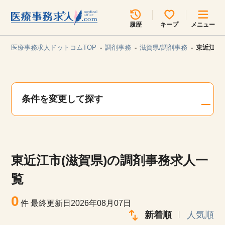
所在地のエリアを選択してください
履歴
キープ
メニュー
各支店担当よりご連絡させていただきます。
医療事務求人ドットコムTOP
調剤事務
滋賀県/調剤事務
東近江市
勤務地
最近見た求人
キープ中の求人
求人検索
条件を変更して探す
関東
関西
無料転職サポート
お問い合わせ
東海
北海道・東北
東近江市(滋賀県)の調剤事務求人一
甲信越・北陸
中国・四国
見学会・イベント情報
覧
医療事務まるわかりコラム
0
九州・沖縄
件
最終更新日2026年08月07日
新着順
人気順
よくあるご質問