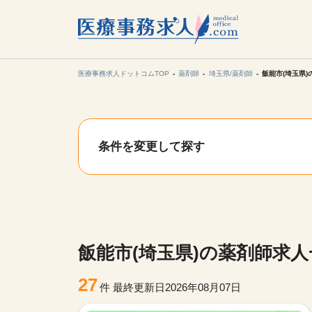
所在地の
各支店担当より
医療事務求人ドットコムTOP
薬剤師
埼玉県/薬剤師
飯能市(埼玉県
関東
条件を変更して探す
東海
甲信越・北
九州・沖縄
飯能市(埼玉県)の薬剤師求人
27
件
最終更新日2026年08月07日