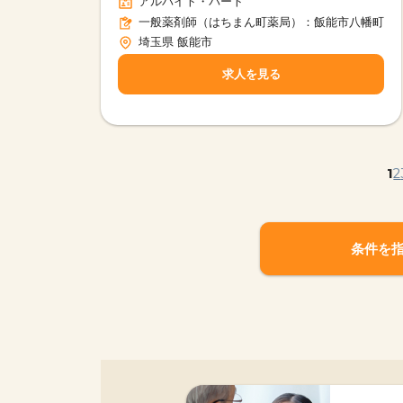
アルバイト・パート
一般薬剤師（はちまん町薬局）：飯能市八幡町
埼玉県 飯能市
求人を見る
1
2
条件を