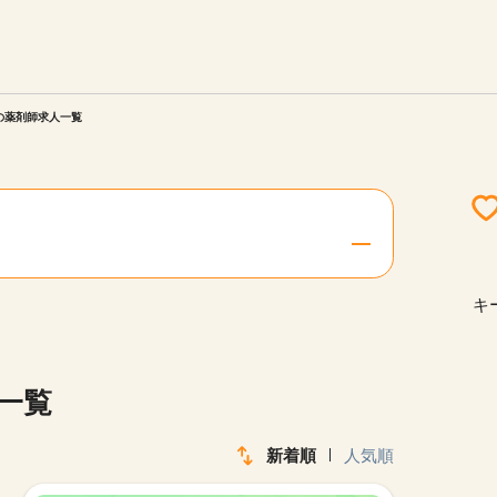
エリアを選択してください
ご連絡させていただきます。
)の薬剤師求人一覧
勤務地
関西
北海道・東北
キ
陸
中国・四国
一覧
新着順
人気順