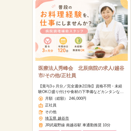
医療法人秀峰会 北辰病院の求人/越谷
市/その他/正社員
【賞与3ヶ月分／完全週休2日制】資格不問・未経
験OK◎盛り付けや食材の下準備などカンタンなお
手伝いから♪40代～50代男女活躍中
月額（総額） 246,000円
正社員
その他
埼玉県 越谷市
JR武蔵野線 南越谷駅 車通勤推奨 10分