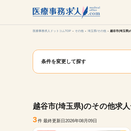
所在地の
各支店担当より
医療事務求人ドットコムTOP
その他
埼玉県/その他
越谷市(埼玉県
関東
条件を変更して探す
東海
甲信越・北
九州・沖縄
越谷市(埼玉県)のその他求
3
件
最終更新日2026年08月09日