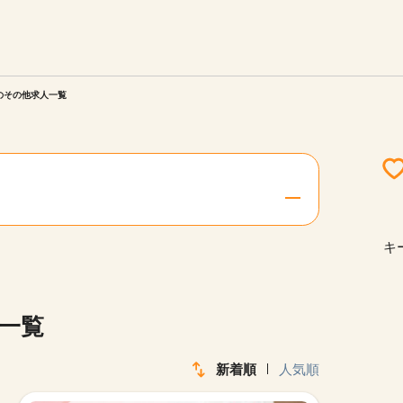
エリアを選択してください
ご連絡させていただきます。
)のその他求人一覧
勤務地
関西
北海道・東北
キ
陸
中国・四国
人一覧
新着順
人気順