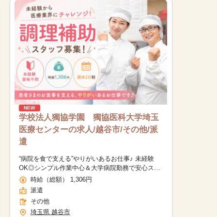
NEW
学校法人獨協学園 獨協医科大学埼玉
医療センターの求人/越谷市/その他/派
遣
“病院を食で支える”やりがいあるお仕事♪ 未経験
OK◎シンプル作業中心＆大学病院勤務で安心ス
タート！
時給（総額） 1,306円
派遣
その他
埼玉県 越谷市