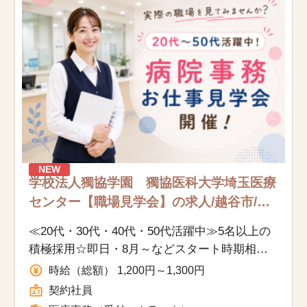
お知らせ
医療事務求人ドットコムとは
サイトの使い方
就職サポート
人材をお探しの医療機関・企業様
NEW
学校法人獨協学園 獨協医科大学埼玉医療
センター【職場見学会】の求人/越谷市/医
運営会社
療事務（受付・クラーク）/契約社員
≪20代・30代・40代・50代活躍中≫5名以上の
積極採用☆即日・8月～などスタート時期相談
OK◎複数部署募集につき、お仕事見学会開
時給（総額） 1,200円～1,300円
催！
契約社員