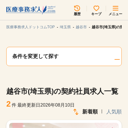
所在地のエリアを選択してください
履歴
キープ
メニュー
各支店担当よりご連絡させていただきます。
医療事務求人ドットコムTOP
埼玉県
越谷市
越谷市(埼玉県)の契
勤務地
最近見た求人
キープ中の求人
求人検索
条件を変更して探す
関東
関西
無料転職サポート
お問い合わせ
東海
北海道・東北
越谷市(埼玉県)の契約社員求人一覧
甲信越・北陸
中国・四国
見学会・イベント情報
2
件
最終更新日2026年08月10日
医療事務まるわかりコラム
新着順
人気順
九州・沖縄
よくあるご質問