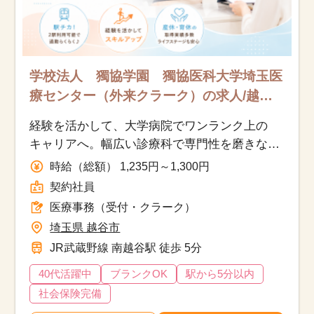
学校法人 獨協学園 獨協医科大学埼玉医
療センター（外来クラーク）の求人/越谷
市/医療事務（受付・クラーク）/契約社員
経験を活かして、大学病院でワンランク上の
キャリアへ。幅広い診療科で専門性を磨きなが
ら、長く活躍できる環境です。
時給（総額） 1,235円～1,300円
契約社員
医療事務（受付・クラーク）
埼玉県 越谷市
JR武蔵野線 南越谷駅 徒歩 5分
40代活躍中
ブランクOK
駅から5分以内
社会保険完備