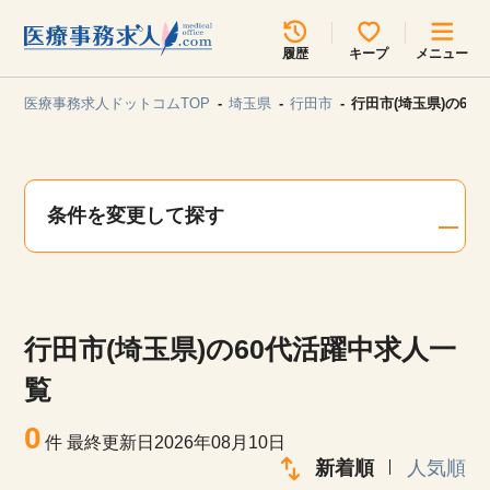
所在地のエリアを選択してください
履歴
キープ
メニュー
各支店担当よりご連絡させていただきます。
医療事務求人ドットコムTOP
埼玉県
行田市
行田市(埼玉県)の60
勤務地
最近見た求人
キープ中の求人
求人検索
条件を変更して探す
関東
関西
無料転職サポート
お問い合わせ
東海
北海道・東北
行田市(埼玉県)の60代活躍中求人一
甲信越・北陸
中国・四国
見学会・イベント情報
覧
医療事務まるわかりコラム
0
九州・沖縄
件
最終更新日2026年08月10日
新着順
人気順
よくあるご質問