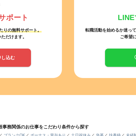
サポート
LI
たりの無料サポート。
転職活動を始めるか迷っ
いただけます。
ご希望
申し込む
一般事務関係のお仕事をこだわり条件から探す
／
ブランクOK
／
ボーナス・賞与あり
／
土日祝休み
／
急募
／
扶養枠
／
未経