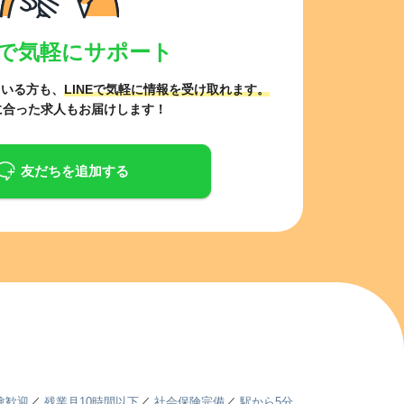
NEで気軽にサポート
ている方も、
LINEで気軽に情報を受け取れます。
に合った求人もお届けします！
友だちを追加する
験歓迎
／
残業月10時間以下
／
社会保険完備
／
駅から5分