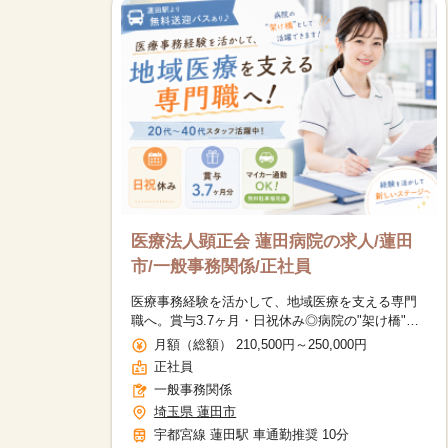
医療法人顕正会 蓮田病院の求人/蓮田
市/一般事務関係/正社員
医療事務経験を活かして、地域医療を支える専門
職へ。賞与3.7ヶ月・日祝休み◎病院の"架け橋"と
して活躍できるお仕事です！
月額（総額） 210,500円～250,000円
正社員
一般事務関係
埼玉県 蓮田市
宇都宮線 蓮田駅 車通勤推奨 10分