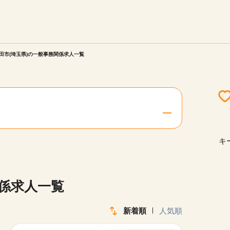
エリアを選択してください
ご連絡させていただきます。
田市(埼玉県)の一般事務関係求人一覧
勤務地
関西
北海道・東北
キ
陸
中国・四国
関係求人一覧
新着順
人気順