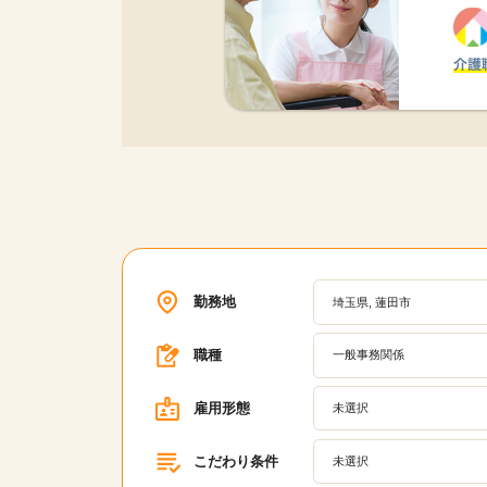
勤務地
埼玉県, 蓮田市
職種
一般事務関係
雇用形態
未選択
こだわり条件
未選択