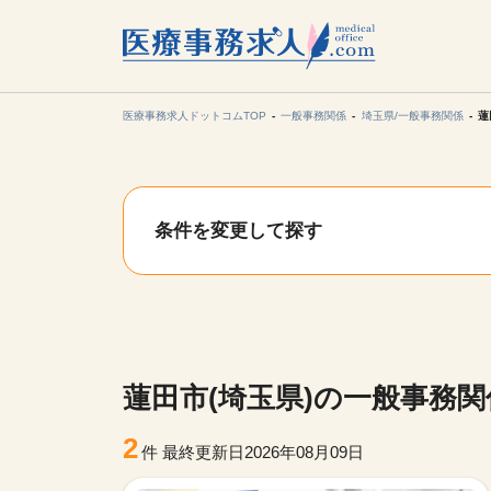
所在地の
各支店担当より
医療事務求人ドットコムTOP
一般事務関係
埼玉県/一般事務関係
蓮
関東
条件を変更して探す
東海
甲信越・北
九州・沖縄
蓮田市(埼玉県)の一般事務
2
件
最終更新日2026年08月09日