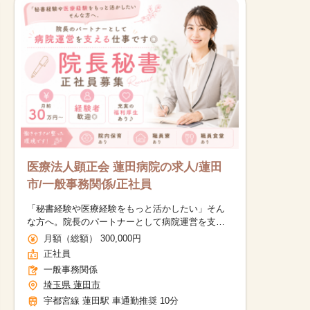
医療法人顕正会 蓮田病院の求人/蓮田
市/一般事務関係/正社員
「秘書経験や医療経験をもっと活かしたい」そん
な方へ。院長のパートナーとして病院運営を支え
る仕事です◎
月額（総額） 300,000円
正社員
一般事務関係
埼玉県 蓮田市
宇都宮線 蓮田駅 車通勤推奨 10分