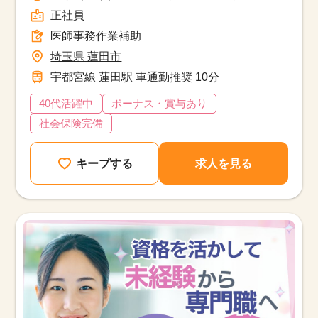
正社員
医師事務作業補助
埼玉県 蓮田市
宇都宮線 蓮田駅 車通勤推奨 10分
40代活躍中
ボーナス・賞与あり
社会保険完備
キープする
求人を見る