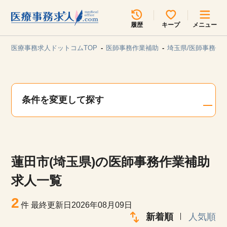
所在地のエリアを選択してください
履歴
キープ
メニュー
各支店担当よりご連絡させていただきます。
医療事務求人ドットコムTOP
医師事務作業補助
埼玉県/医師事務作
勤務地
最近見た求人
キープ中の求人
求人検索
条件を変更して探す
関東
関西
無料転職サポート
お問い合わせ
東海
北海道・東北
蓮田市(埼玉県)の医師事務作業補助
甲信越・北陸
中国・四国
見学会・イベント情報
求人一覧
医療事務まるわかりコラム
2
九州・沖縄
件
最終更新日2026年08月09日
新着順
人気順
よくあるご質問