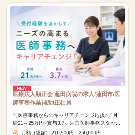
お知らせ
医療事務求人ドットコムとは
サイトの使い方
就職サポート
人材をお探しの医療機関・企業様
NEW
運営会社
医療法人顕正会 蓮田病院の求人/蓮田市/医
師事務作業補助/正社員
＼医療事務からのキャリアチェンジ応援♪／月
給21～25万円×賞与3.7ヶ月◎医師事務スタッフ
募集
月額（総額） 210,500円～250,000円