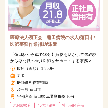
医療法人顕正会 蓮田病院の求人/蓮田市/
医師事務作業補助/派遣
【蓮田駅から車で10分】資格を活かして未経験
から専門職へ☆彡医師をサポートする事務ス
タッフ募集◎正社員登用のチャンスあり☆
時給（総額） 1,300円
派遣
医師事務作業補助
埼玉県 蓮田市
宇都宮線 蓮田駅 車通勤推奨 10分
未経験歓迎
40代活躍中
社会保険完備