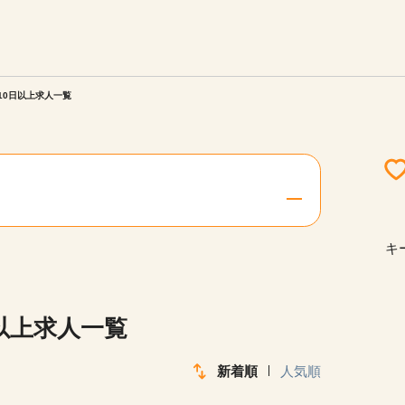
エリアを選択してください
ご連絡させていただきます。
10日以上求人一覧
勤務地
関西
北海道・東北
キ
陸
中国・四国
日以上求人一覧
新着順
人気順