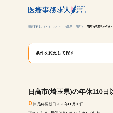
所在地の
各支店担当より
医療事務求人ドットコムTOP
埼玉県
日高市
日高市(埼玉県)の年休1
関東
条件を変更して探す
東海
甲信越・北
九州・沖縄
日高市(埼玉県)の年休110
0
件
最終更新日2026年08月07日
該当する求人情報は見つかりませんでした。