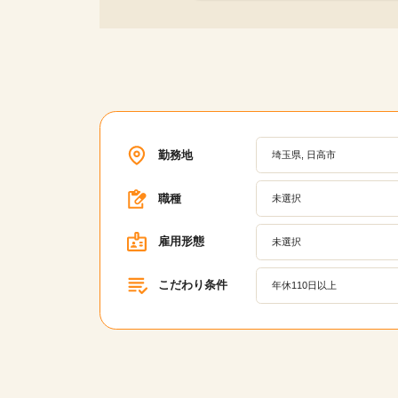
勤務地
埼玉県, 日高市
職種
未選択
雇用形態
未選択
こだわり条件
年休110日以上