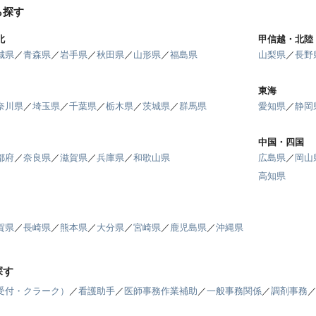
ら探す
北
甲信越・北陸
城県
／
青森県
／
岩手県
／
秋田県
／
山形県
／
福島県
山梨県
／
長野
東海
奈川県
／
埼玉県
／
千葉県
／
栃木県
／
茨城県
／
群馬県
愛知県
／
静岡
中国・四国
都府
／
奈良県
／
滋賀県
／
兵庫県
／
和歌山県
広島県
／
岡山
高知県
賀県
／
長崎県
／
熊本県
／
大分県
／
宮崎県
／
鹿児島県
／
沖縄県
探す
受付・クラーク）
／
看護助手
／
医師事務作業補助
／
一般事務関係
／
調剤事務