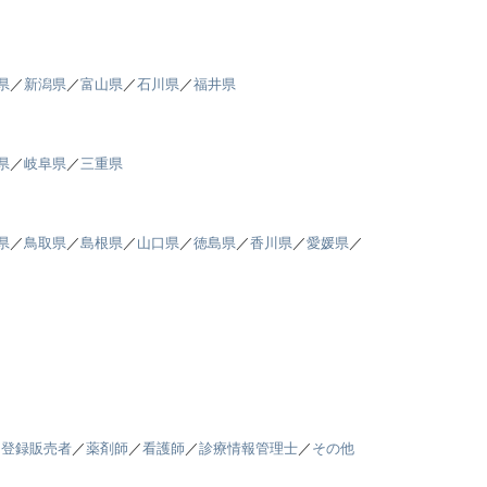
県
／
新潟県
／
富山県
／
石川県
／
福井県
県
／
岐阜県
／
三重県
県
／
鳥取県
／
島根県
／
山口県
／
徳島県
／
香川県
／
愛媛県
／
／
登録販売者
／
薬剤師
／
看護師
／
診療情報管理士
／
その他