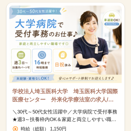
お知らせ
医療事務求人ドットコムとは
サイトの使い方
就職サポート
人材をお探しの医療機関・企業様
運営会社
学校法人埼玉医科大学 埼玉医科大学国際
医療センター 外来化学療法室の求人/日
高市/医療事務（受付・クラーク）/派遣
＼30代～50代女性活躍中／大学病院で受付事務
★週3～扶養枠内OK＆家庭と両立しやすい職場
◎未経験者も積極採用中！
時給（総額） 1,150円