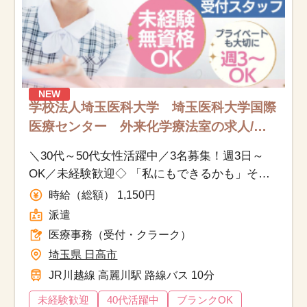
NEW
学校法人埼玉医科大学 埼玉医科大学国際
医療センター 外来化学療法室の求人/日
高市/医療事務（受付・クラーク）/派遣
＼30代～50代女性活躍中／3名募集！週3日～
OK／未経験歓迎◇ 「私にもできるかも」その
気持ちから始める♪大学病院の受付事務
時給（総額） 1,150円
派遣
医療事務（受付・クラーク）
埼玉県 日高市
JR川越線 高麗川駅 路線バス 10分
未経験歓迎
40代活躍中
ブランクOK