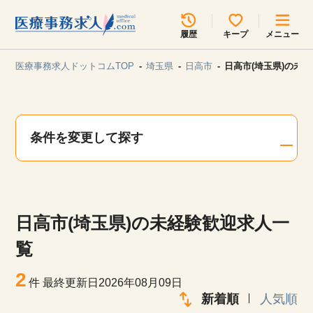
所在地のエリアを選択してください
履歴
キープ
メニュー
各支店担当よりご連絡させていただきます。
医療事務求人ドットコムTOP
埼玉県
日高市
日高市(埼玉県)の未
勤務地
最近見た求人
キープ中の求人
求人検索
条件を変更して探す
関東
関西
無料転職サポート
お問い合わせ
東海
北海道・東北
日高市(埼玉県)の未経験歓迎求人一
甲信越・北陸
中国・四国
見学会・イベント情報
覧
医療事務まるわかりコラム
2
九州・沖縄
件
最終更新日2026年08月09日
新着順
人気順
よくあるご質問