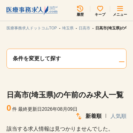
所在地のエリアを選択してください
履歴
キープ
メニュー
各支店担当よりご連絡させていただきます。
医療事務求人ドットコムTOP
埼玉県
日高市
日高市(埼玉県)の午
勤務地
最近見た求人
キープ中の求人
求人検索
条件を変更して探す
関東
関西
無料転職サポート
お問い合わせ
東海
北海道・東北
日高市(埼玉県)の午前のみ求人一覧
甲信越・北陸
中国・四国
見学会・イベント情報
0
件
最終更新日2026年08月09日
医療事務まるわかりコラム
新着順
人気順
九州・沖縄
該当する求人情報は見つかりませんでした。
よくあるご質問