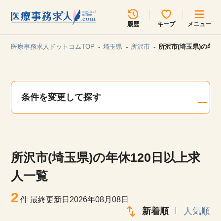
所在地のエリアを選択してください
履歴
キープ
メニュー
各支店担当よりご連絡させていただきます。
医療事務求人ドットコムTOP
埼玉県
所沢市
所沢市(埼玉県)の年休
勤務地
最近見た求人
キープ中の求人
求人検索
条件を変更して探す
関東
関西
無料転職サポート
お問い合わせ
東海
北海道・東北
所沢市(埼玉県)の年休120日以上求
甲信越・北陸
中国・四国
見学会・イベント情報
人一覧
医療事務まるわかりコラム
2
九州・沖縄
件
最終更新日2026年08月08日
新着順
人気順
よくあるご質問