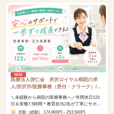
お知らせ
医療事務求人ドットコムとは
サイトの使い方
就職サポート
人材をお探しの医療機関・企業様
NEW
運営会社
医療法人啓仁会 所沢ロイヤル病院の求
人/所沢市/医療事務（受付・クラーク）/正
社員
＼未経験から病院の医療事務へ／年間休日122
日＆実働7.5時間＊教育担当2名が丁寧にサポー
ト♪小手指駅より無料送迎バスあり★
月額（総額） 174,900円～253,500円