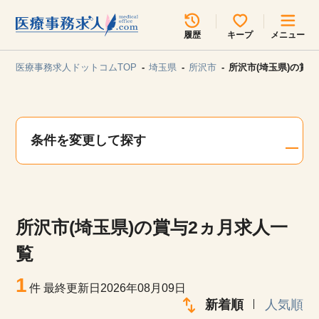
所在地のエリアを選択してください
履歴
キープ
メニュー
各支店担当よりご連絡させていただきます。
医療事務求人ドットコムTOP
埼玉県
所沢市
所沢市(埼玉県)の賞
勤務地
最近見た求人
キープ中の求人
求人検索
条件を変更して探す
関東
関西
無料転職サポート
お問い合わせ
東海
北海道・東北
所沢市(埼玉県)の賞与2ヵ月求人一
甲信越・北陸
中国・四国
見学会・イベント情報
覧
医療事務まるわかりコラム
1
九州・沖縄
件
最終更新日2026年08月09日
新着順
人気順
よくあるご質問