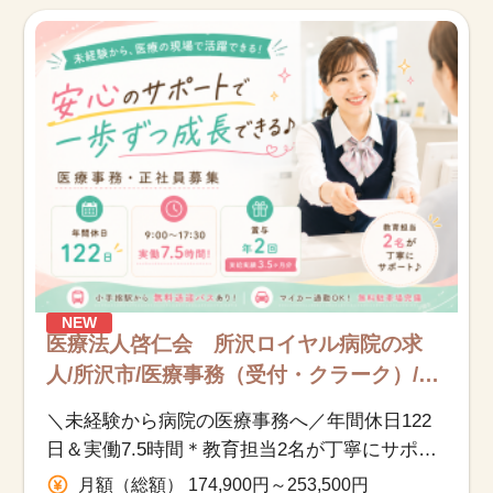
お知らせ
医療事務求人ドットコムとは
サイトの使い方
就職サポート
人材をお探しの医療機関・企業様
NEW
運営会社
医療法人啓仁会 所沢ロイヤル病院の求
人/所沢市/医療事務（受付・クラーク）/正
社員
＼未経験から病院の医療事務へ／年間休日122
日＆実働7.5時間＊教育担当2名が丁寧にサポー
ト♪小手指駅より無料送迎バスあり★
月額（総額） 174,900円～253,500円