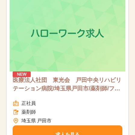
お知らせ
医療事務求人ドットコムとは
サイトの使い方
就職サポート
人材をお探しの医療機関・企業様
NEW
医療法人社団 東光会 戸田中央リハビリ
テーション病院/埼玉県戸田市/薬剤師/フル
運営会社
タイム
正社員
薬剤師
埼玉県 戸田市
求人を見る