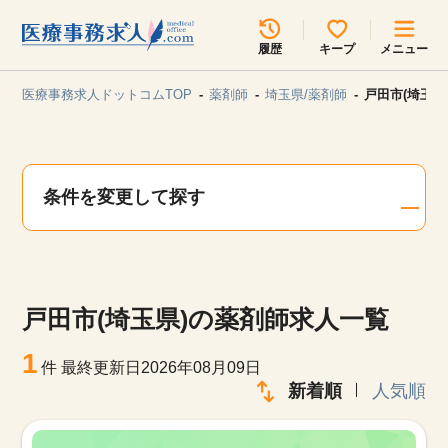
所在地のエリアを選択してください
履歴
キープ
メニュー
各支店担当よりご連絡させていただきます。
医療事務求人ドットコムTOP
薬剤師
埼玉県/薬剤師
戸田市(埼玉県
勤務地
最近見た求人
キープ中の求人
求人検索
条件を変更して探す
関東
関西
無料転職サポート
お問い合わせ
東海
北海道・東北
戸田市(埼玉県)の薬剤師求人一覧
甲信越・北陸
中国・四国
見学会・イベント情報
1
件
最終更新日2026年08月09日
医療事務まるわかりコラム
新着順
人気順
九州・沖縄
よくあるご質問