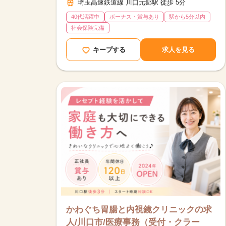
埼玉高速鉄道線 川口元郷駅 徒歩 5分
40代活躍中
ボーナス・賞与あり
駅から5分以内
社会保険完備
キープする
求人を見る
かわぐち胃腸と内視鏡クリニックの求
人/川口市/医療事務（受付・クラー