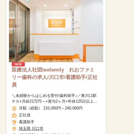
NEW
医療法人社団leofamily れおファミ
リー歯科の求人/川口市/看護助手/正社
員
＼未経験からはじめる受付/歯科助手♪／東川口駅
チカ×月給21万円～×賞与2ヶ月×年休125日以上★
プライベートも大切にできるお仕事です！
月額（総額） 210,000円～240,000円
正社員
看護助手
埼玉県 川口市