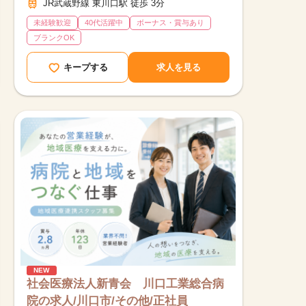
JR武蔵野線 東川口駅 徒歩 3分
未経験歓迎
40代活躍中
ボーナス・賞与あり
ブランクOK
キープする
求人を見る
NEW
社会医療法人新青会 川口工業総合病
院の求人/川口市/その他/正社員