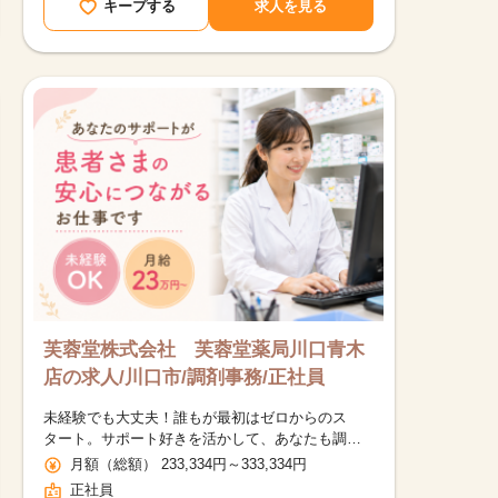
キープする
求人を見る
芙蓉堂株式会社 芙蓉堂薬局川口青木
店の求人/川口市/調剤事務/正社員
未経験でも大丈夫！誰もが最初はゼロからのス
タート。サポート好きを活かして、あなたも調剤
事務で新たな一歩を踏み出しませんか？
月額（総額） 233,334円～333,334円
正社員