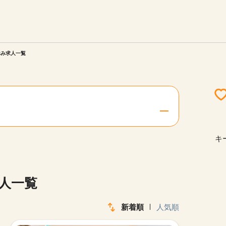
エリアを選択してください
ご連絡させていただきます。
休み求人一覧
勤務地
関西
北海道・東北
キ
陸
中国・四国
求人一覧
新着順
人気順