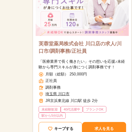
芙蓉堂薬局株式会社 川口店の求人/川
口市/調剤事務/正社員
「医療業界で長く働きたい」その想いを応援♪未経
験から専門スキルが身につく調剤事務です！
月額（総額） 250,000円
正社員
調剤事務
埼玉県 川口市
JR京浜東北線 川口駅 徒歩 2分
未経験歓迎
40代活躍中
ブランクOK
駅から5分以内
該当件数
9,631
件
キープする
求人を見る