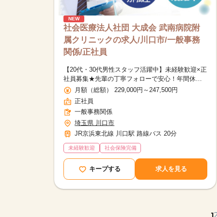
NEW
社会医療法人社団 大成会 武南病院附
属クリニックの求人/川口市/一般事務
関係/正社員
【20代・30代男性スタッフ活躍中】未経験歓迎×正
社員募集★先輩の丁寧フォローで安心！年間休日
115日＆有給取得率ほぼ100％◎車通勤OK
月額（総額） 229,000円～247,500円
正社員
一般事務関係
埼玉県 川口市
JR京浜東北線 川口駅 路線バス 20分
未経験歓迎
社会保険完備
キープする
求人を見る
1