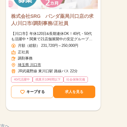
株式会社SRG パンダ薬局川口店の求
人/川口市/調剤事務/正社員
【川口市】年休120日&長期連休OK！40代・50代
も活躍中＊関東で21店舗展開中の安定グループ
で、調剤事務のキャリアを築いていきませんか？
月額（総額） 231,720円～250,000円
正社員
調剤事務
埼玉県 川口市
JR武蔵野線 東川口駅 路線バス 22分
40代活躍中
残業月10時間以下
社会保険完備
キープする
求人を見る
2
次へ