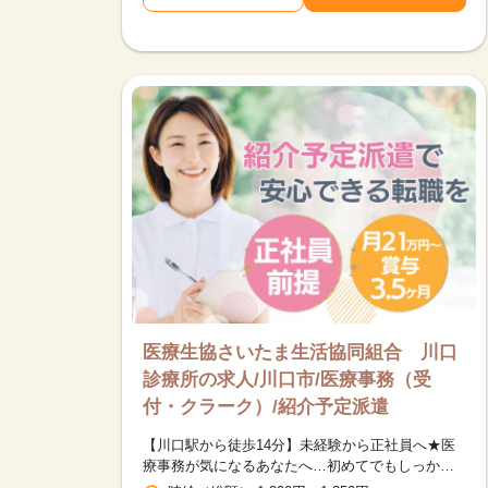
医療生協さいたま生活協同組合 川口
診療所の求人/川口市/医療事務（受
付・クラーク）/紹介予定派遣
【川口駅から徒歩14分】未経験から正社員へ★医
療事務が気になるあなたへ…初めてでもしっかり
学べる環境でお仕事デビューしませんか♪