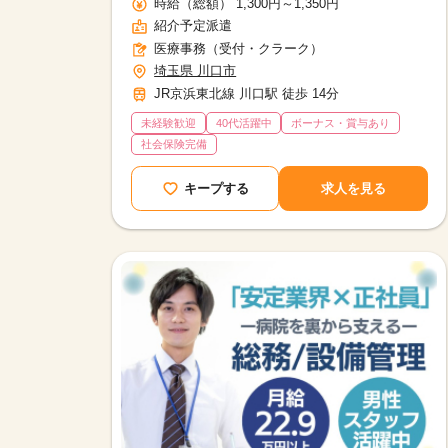
時給（総額） 1,300円～1,350円
紹介予定派遣
医療事務（受付・クラーク）
埼玉県 川口市
JR京浜東北線 川口駅 徒歩 14分
未経験歓迎
40代活躍中
ボーナス・賞与あり
社会保険完備
キープする
求人を見る