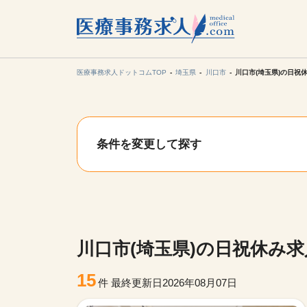
所在地の
各支店担当より
医療事務求人ドットコムTOP
埼玉県
川口市
川口市(埼玉県)の日祝
関東
条件を変更して探す
東海
甲信越・北
九州・沖縄
川口市(埼玉県)の日祝休み
15
件
最終更新日2026年08月07日