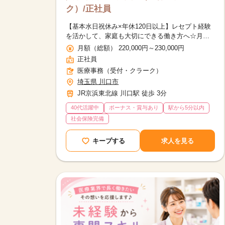
ク）/正社員
【基本水日祝休み×年休120日以上】レセプト経験
を活かして、家庭も大切にできる働き方へ☆月給
22万円～・賞与あり
月額（総額） 220,000円～230,000円
正社員
医療事務（受付・クラーク）
埼玉県 川口市
JR京浜東北線 川口駅 徒歩 3分
40代活躍中
ボーナス・賞与あり
駅から5分以内
社会保険完備
キープする
求人を見る