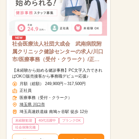
NEW
社会医療法人社団大成会 武南病院附
属クリニック健診センターの求人/川口
市/医療事務（受付・クラーク）/正社
員
【未経験から始める健診事務】PC文字入力できれ
ばOK◎販売接客から事務職デビュー応援♪
月額（総額） 249,900円～317,500円
正社員
医療事務（受付・クラーク）
埼玉県 川口市
埼玉高速鉄道線 南鳩ヶ谷駅 徒歩 12分
未経験歓迎
40代活躍中
ブランクOK
他の条件を選択
社会保険完備