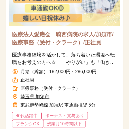
医療法人愛應会 騎西病院の求人/加須市/
医療事務（受付・クラーク）/正社員
医療事務経験を活かして、落ち着いた環境へ転
職をお考えの方へ☆ 「やりがい」も「働きや
すさ」も、どちらも手に入る職場です♪
月給（総額） 182,000円～286,000円
正社員
医療事務（受付・クラーク）
埼玉県 加須市
東武伊勢崎線 加須駅 車通勤推奨 5分
40代活躍中
ボーナス・賞与あり
ブランクOK
残業月10時間以下