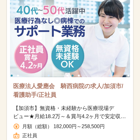
お知らせ
医療事務求人ドットコムとは
サイトの使い方
就職サポート
人材をお探しの医療機関・企業様
医療法人愛應会 騎西病院の求人/加須市/
運営会社
看護助手/正社員
【加須市】無資格・未経験から医療現場デ
ビュー★月給18.2万～＆賞与4.2ヶ月で安定収入
♪1食250円の食堂あり◎
月額（総額） 182,000円～258,500円
正社員