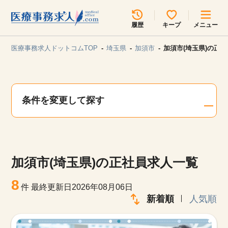
所在地のエリアを選択してください
履歴
キープ
メニュー
各支店担当よりご連絡させていただきます。
医療事務求人ドットコムTOP
埼玉県
加須市
加須市(埼玉県)の正
勤務地
最近見た求人
キープ中の求人
求人検索
条件を変更して探す
関東
関西
無料転職サポート
お問い合わせ
東海
北海道・東北
加須市(埼玉県)の正社員求人一覧
甲信越・北陸
中国・四国
見学会・イベント情報
8
件
最終更新日2026年08月06日
医療事務まるわかりコラム
新着順
人気順
九州・沖縄
よくあるご質問