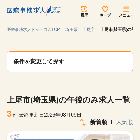
所在地のエリアを選択してください
履歴
キープ
メニュー
各支店担当よりご連絡させていただきます。
医療事務求人ドットコムTOP
埼玉県
上尾市
上尾市(埼玉県)の午
勤務地
最近見た求人
キープ中の求人
求人検索
条件を変更して探す
関東
関西
無料転職サポート
お問い合わせ
東海
北海道・東北
上尾市(埼玉県)の午後のみ求人一覧
甲信越・北陸
中国・四国
見学会・イベント情報
3
件
最終更新日2026年08月09日
医療事務まるわかりコラム
新着順
人気順
九州・沖縄
よくあるご質問