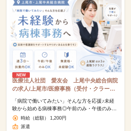
お知らせ
医療事務求人ドットコムとは
サイトの使い方
就職サポート
人材をお探しの医療機関・企業様
NEW
医療法人社団 愛友会 上尾中央総合病院
運営会社
の求人/上尾市/医療事務（受付・クラー
ク）/派遣
「病院で働いてみたい」そんな方を応援♪未経
験から始める病棟事務◎午前のみ・午後のみ
OK！週3～扶養内可
時給（総額） 1,200円
派遣