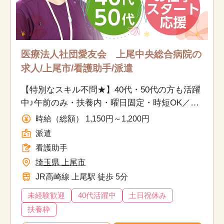
医療法人社団愛友会 上尾中央総合病院の
求人/上尾市/看護助手/派遣
【特別なスキル不問★】40代・50代の方も活躍
中♪午前のみ・扶養内・曜日固定・時短OK／無
資格・未経験から始められる病院サポートのお
時給（総額） 1,150円～1,200円
仕事！
派遣
看護助手
埼玉県 上尾市
JR高崎線 上尾駅 徒歩 5分
未経験歓迎
40代活躍中
土日祝休み
扶養枠