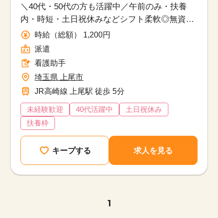
＼40代・50代の方も活躍中／午前のみ・扶養
内・時短・土日祝休みなどシフト柔軟◎無資
格・未経験から医療業界でお仕事デビュー☆
時給（総額） 1,200円
派遣
看護助手
埼玉県 上尾市
JR高崎線 上尾駅 徒歩 5分
未経験歓迎
40代活躍中
土日祝休み
扶養枠
キープする
求人を見る
1