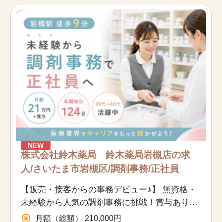
お知らせ
医療事務求人ドットコムとは
サイトの使い方
就職サポート
人材をお探しの医療機関・企業様
NEW
運営会社
株式会社鈴木薬局 鈴木薬局岩槻店の求
人/さいたま市岩槻区/調剤事務/正社員
【販売・接客からの事務デビュー♪】 無資格・
未経験から人気の調剤事務に挑戦！賞与あり＊
年間休日124日＊20～40代活躍中
月額（総額） 210,000円