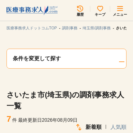
所在地のエリアを選択してください
履歴
キープ
メニュー
各支店担当よりご連絡させていただきます。
医療事務求人ドットコムTOP
調剤事務
埼玉県/調剤事務
さいたま
勤務地
最近見た求人
キープ中の求人
求人検索
条件を変更して探す
関東
関西
無料転職サポート
お問い合わせ
東海
北海道・東北
さいたま市(埼玉県)の調剤事務求人
甲信越・北陸
中国・四国
見学会・イベント情報
一覧
医療事務まるわかりコラム
7
九州・沖縄
件
最終更新日2026年08月09日
新着順
人気順
よくあるご質問