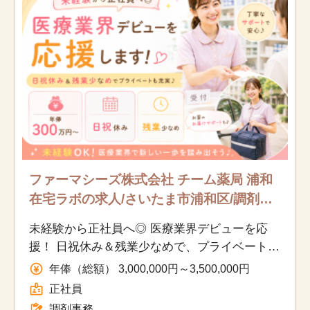
該当件数
他の条件を選択
17,033
件
ファーマシーズ株式会社 チーム薬局 浦和
在宅ラボの求人/さいたま市浦和区/調剤事
務/正社員
未経験から正社員へ◎ 医療業界デビューを応
援！ 日祝休み＆残業少なめで、プライベートも
大切にできる調剤事務♪
年俸（総額） 3,000,000円～3,500,000円
正社員
調剤事務