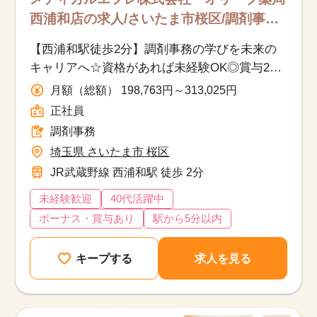
西浦和店の求人/さいたま市桜区/調剤事務/
正社員
【西浦和駅徒歩2分】調剤事務の学びを未来の
キャリアへ☆資格があれば未経験OK◎賞与2ヵ
月
月額（総額） 198,763円～313,025円
正社員
調剤事務
埼玉県 さいたま市 桜区
JR武蔵野線 西浦和駅 徒歩 2分
未経験歓迎
40代活躍中
ボーナス・賞与あり
駅から5分以内
キープする
求人を見る