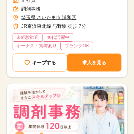
正社員
調剤事務
埼玉県 さいたま市 浦和区
JR京浜東北線 与野駅 徒歩 7分
未経験歓迎
40代活躍中
ボーナス・賞与あり
ブランクOK
キープする
求人を見る