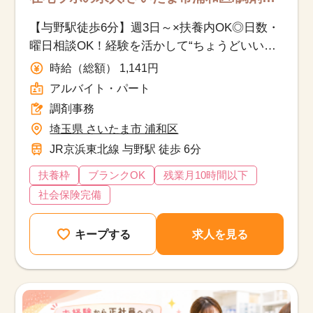
務/アルバイト・パート
【与野駅徒歩6分】週3日～×扶養内OK◎日数・
曜日相談OK！経験を活かして“ちょうどいい働
き方”へ♪
時給（総額） 1,141円
アルバイト・パート
調剤事務
埼玉県 さいたま市 浦和区
JR京浜東北線 与野駅 徒歩 6分
扶養枠
ブランクOK
残業月10時間以下
社会保険完備
キープする
求人を見る