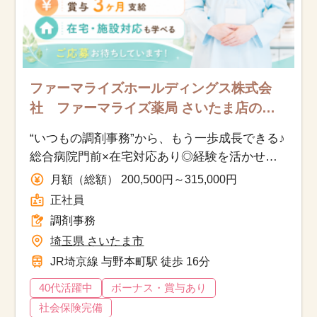
ファーマライズホールディングス株式会
社 ファーマライズ薬局 さいたま店の求
人/さいたま市/調剤事務/正社員
“いつもの調剤事務”から、もう一歩成長できる♪
総合病院門前×在宅対応あり◎経験を活かせる
調剤事務のお仕事
月額（総額） 200,500円～315,000円
正社員
調剤事務
埼玉県 さいたま市
JR埼京線 与野本町駅 徒歩 16分
40代活躍中
ボーナス・賞与あり
社会保険完備