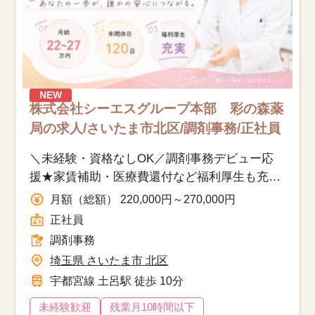
NEW
株式会社シーエスグループ本部 彩の森薬
局の求人/さいたま市北区/調剤事務/正社員
＼未経験・資格なしOK／調剤事務デビュー応
援★家賃補助・医療費還付など福利厚生も充実
◎
月額（総額） 220,000円～270,000円
正社員
調剤事務
埼玉県 さいたま市 北区
宇都宮線 土呂駅 徒歩 10分
未経験歓迎
残業月10時間以下