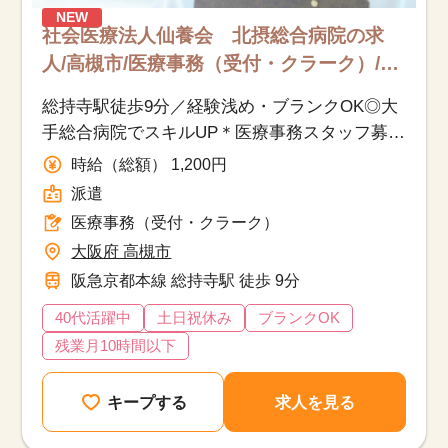
NEW
社会医療法人仙養会 北摂総合病院の求
人/高槻市/医療事務（受付・クラーク）/派
遣
総持寺駅徒歩9分／経験浅め・ブランクOK◎大
手総合病院でスキルUP＊医療事務スタッフ募
集！
時給（総額） 1,200円
派遣
医療事務（受付・クラーク）
大阪府 高槻市
阪急京都本線 総持寺駅 徒歩 9分
40代活躍中
土日祝休み
ブランクOK
残業月10時間以下
キープする
求人を見る