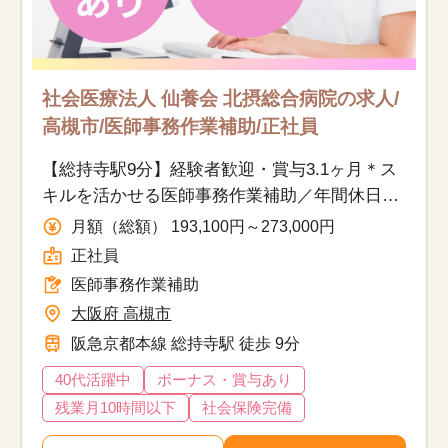
社会医療法人 仙養会 北摂総合病院の求人/
高槻市/医師事務作業補助/正社員
【総持寺駅9分】経験者歓迎・賞与3.1ヶ月＊ス
キルを活かせる医師事務作業補助／年間休日
110日&残業少なめ
月額（総額） 193,100円～273,000円
正社員
医師事務作業補助
大阪府 高槻市
阪急京都本線 総持寺駅 徒歩 9分
40代活躍中
ボーナス・賞与あり
残業月10時間以下
社会保険完備