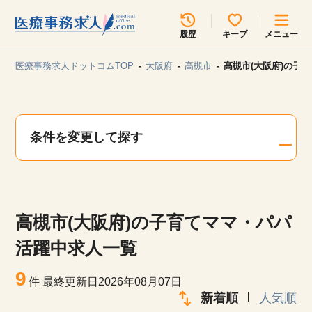
所在地のエリアを選択してください
履歴
キープ
メニュー
各支店担当よりご連絡させていただきます。
医療事務求人ドットコムTOP
大阪府
高槻市
高槻市(大阪府)の子
勤務地
最近見た求人
キープ中の求人
求人検索
条件を変更して探す
関東
関西
無料転職サポート
お問い合わせ
東海
北海道・東北
高槻市(大阪府)の子育てママ・パパ
甲信越・北陸
中国・四国
見学会・イベント情報
活躍中求人一覧
医療事務まるわかりコラム
9
九州・沖縄
件
最終更新日2026年08月07日
新着順
人気順
よくあるご質問