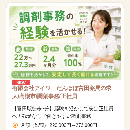
お知らせ
医療事務求人ドットコムとは
サイトの使い方
就職サポート
人材をお探しの医療機関・企業様
NEW
運営会社
有限会社アイワ たんぽぽ富田薬局の求
人/高槻市/調剤事務/正社員
【富田駅徒歩7分】経験を活かして安定正社員
へ＊残業なしで働きやすい調剤事務
月額（総額） 220,000円～273,000円