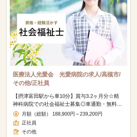
医療法人光愛会 光愛病院の求人/高槻市/
その他/正社員
【摂津富田駅から車10分】賞与3.2ヶ月分☆精
神科病院での社会福祉士募集◎車通勤・無料駐
車場OK！
月額（総額） 188,900円～239,200円
正社員
その他