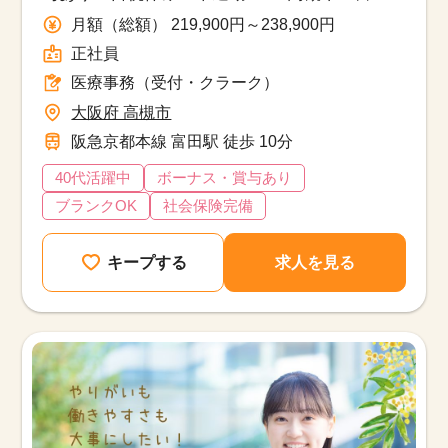
町病院
月額（総額） 219,900円～238,900円
正社員
医療事務（受付・クラーク）
大阪府 高槻市
阪急京都本線 富田駅 徒歩 10分
40代活躍中
ボーナス・賞与あり
ブランクOK
社会保険完備
キープする
求人を見る