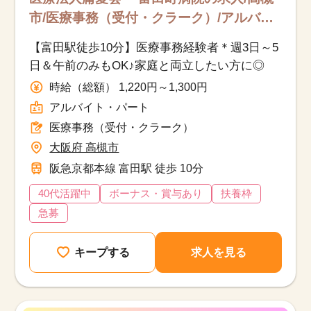
市/医療事務（受付・クラーク）/アルバイ
ト・パート
【富田駅徒歩10分】医療事務経験者＊週3日～5
日＆午前のみもOK♪家庭と両立したい方に◎
時給（総額） 1,220円～1,300円
アルバイト・パート
医療事務（受付・クラーク）
該当件数
他の条件を選択
大阪府 高槻市
9,629
件
阪急京都本線 富田駅 徒歩 10分
40代活躍中
ボーナス・賞与あり
扶養枠
急募
キープする
求人を見る