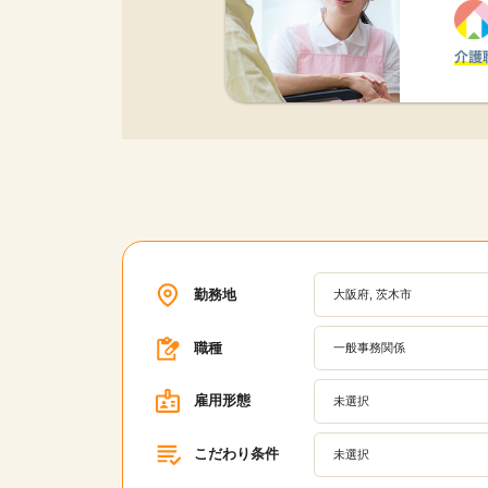
勤務地
大阪府, 茨木市
職種
一般事務関係
雇用形態
未選択
こだわり条件
未選択