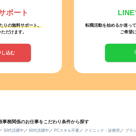
サポート
LI
たりの無料サポート。
転職活動を始めるか迷っ
いただけます。
ご希望
申し込む
一般事務関係のお仕事をこだわり条件から探す
／
50代活躍中
／
60代活躍中
／
PCスキル不要
／
クリニック・診療所
／
ブラン