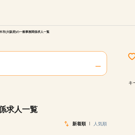
エリアを選択してください
ご連絡させていただきます。
木市(大阪府)の一般事務関係求人一覧
勤務地
関西
北海道・東北
キ
陸
中国・四国
関係求人一覧
新着順
人気順