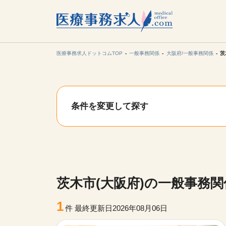
所在地の
各支店担当より
医療事務求人ドットコムTOP
一般事務関係
大阪府/一般事務関係
茨
関東
条件を変更して探す
東海
甲信越・北
九州・沖縄
茨木市(大阪府)の一般事務
1
件
最終更新日2026年08月06日