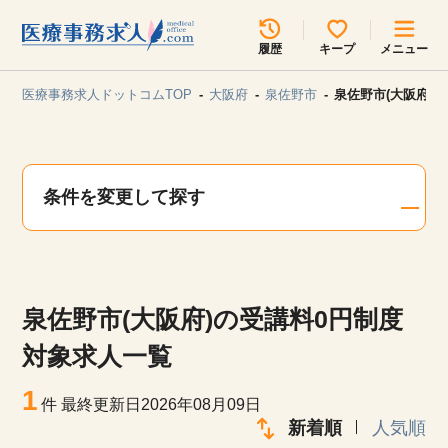
所在地のエリアを選択してください
履歴
キープ
メニュー
各支店担当よりご連絡させていただきます。
医療事務求人ドットコムTOP
大阪府
泉佐野市
泉佐野市(大阪府)
勤務地
最近見た求人
キープ中の求人
求人検索
条件を変更して探す
関東
関西
無料転職サポート
お問い合わせ
東海
北海道・東北
泉佐野市(大阪府)の受講料0円制度
甲信越・北陸
中国・四国
見学会・イベント情報
対象求人一覧
医療事務まるわかりコラム
1
九州・沖縄
件
最終更新日2026年08月09日
新着順
人気順
よくあるご質問