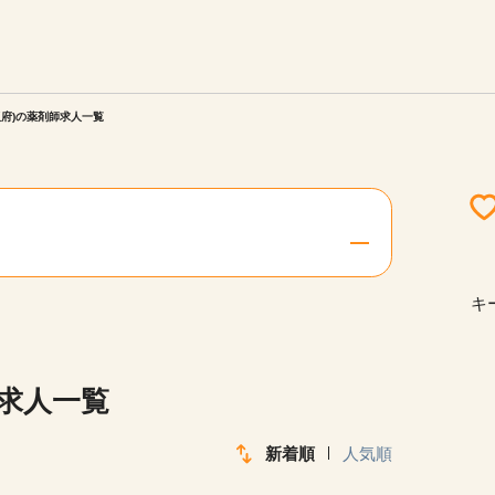
エリアを選択してください
ご連絡させていただきます。
阪府)の薬剤師求人一覧
勤務地
関西
北海道・東北
キ
陸
中国・四国
師求人一覧
新着順
人気順