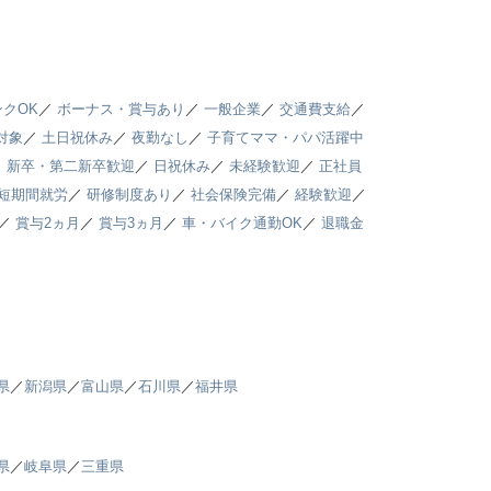
クOK
／
ボーナス・賞与あり
／
一般企業
／
交通費支給
／
対象
／
土日祝休み
／
夜勤なし
／
子育てママ・パパ活躍中
／
新卒・第二新卒歓迎
／
日祝休み
／
未経験歓迎
／
正社員
短期間就労
／
研修制度あり
／
社会保険完備
／
経験歓迎
／
／
賞与2ヵ月
／
賞与3ヵ月
／
車・バイク通勤OK
／
退職金
県
／
新潟県
／
富山県
／
石川県
／
福井県
県
／
岐阜県
／
三重県