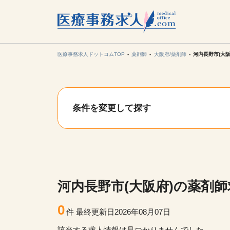
所在地の
各支店担当より
医療事務求人ドットコムTOP
薬剤師
大阪府/薬剤師
河内長野市(大
関東
条件を変更して探す
東海
甲信越・北
九州・沖縄
河内長野市(大阪府)の薬剤
0
件
最終更新日2026年08月07日
該当する求人情報は見つかりませんでした。