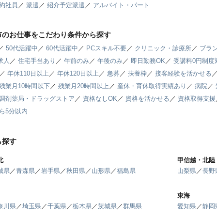
約社員
／
派遣
／
紹介予定派遣
／
アルバイト・パート
市のお仕事をこだわり条件から探す
／
50代活躍中
／
60代活躍中
／
PCスキル不要
／
クリニック・診療所
／
ブラン
求人
／
住宅手当あり
／
午前のみ
／
午後のみ
／
即日勤務OK
／
受講料0円制度
／
年休110日以上
／
年休120日以上
／
急募
／
扶養枠
／
接客経験を活かせる
残業月10時間以下
／
残業月20時間以上
／
産休・育休取得実績あり
／
病院
／
調剤薬局・ドラッグストア
／
資格なしOK
／
資格を活かせる
／
資格取得支援
ら5分以内
ら探す
北
甲信越・北陸
城県
／
青森県
／
岩手県
／
秋田県
／
山形県
／
福島県
山梨県
／
長野
東海
奈川県
／
埼玉県
／
千葉県
／
栃木県
／
茨城県
／
群馬県
愛知県
／
静岡