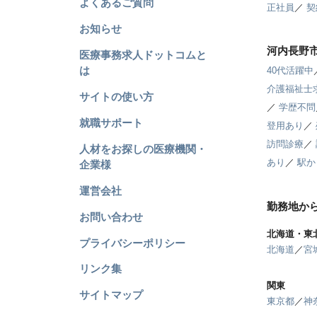
よくあるご質問
正社員
／
契
お知らせ
河内長野
医療事務求人ドットコムと
は
40代活躍中
介護福祉士
サイトの使い方
／
学歴不問
就職サポート
登用あり
／
訪問診療
／
人材をお探しの医療機関・
あり
／
駅か
企業様
運営会社
勤務地か
お問い合わせ
北海道・東
プライバシーポリシー
北海道
／
宮
リンク集
関東
サイトマップ
東京都
／
神