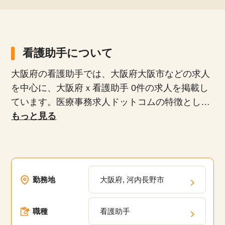
看護助手について
大阪府の看護助手では、大阪府大阪市などの求人
を中心に、大阪府ｘ看護助手 0件の求人を掲載し
ています。医療事務求人ドットコムの特徴とし
て、正社員、派遣社員、扶養内パート、時短勤務
もっと見る
など、多様な雇用形態が揃っており、専任のキャ
リアアドバイザーがあなたにぴったりの求人を紹
介します。未経験者や無資格者、ブランクがある
方でも安心して働けるお仕事や20代、30代、40
勤務地
大阪府, 河内長野市
代、50代といった幅広い年齢層が活躍している職
場の求人が多数あります。弊社の派遣・委託現場
職種
看護助手
においてスキルアップのための研修プログラム