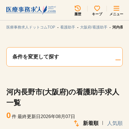
所在地のエリアを選択してください
履歴
キープ
メニュー
各支店担当よりご連絡させていただきます。
医療事務求人ドットコムTOP
看護助手
大阪府/看護助手
河内長野
勤務地
最近見た求人
キープ中の求人
求人検索
条件を変更して探す
関東
関西
無料転職サポート
お問い合わせ
東海
北海道・東北
河内長野市(大阪府)の看護助手求人
甲信越・北陸
中国・四国
見学会・イベント情報
一覧
医療事務まるわかりコラム
0
九州・沖縄
件
最終更新日2026年08月07日
新着順
人気順
よくあるご質問