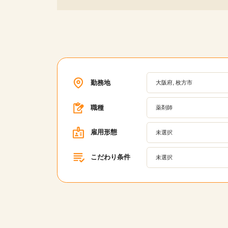
勤務地
大阪府, 枚方市
職種
薬剤師
雇用形態
未選択
こだわり条件
未選択