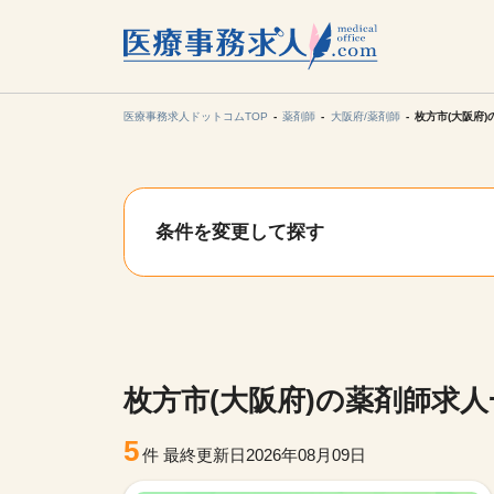
所在地の
各支店担当より
医療事務求人ドットコムTOP
薬剤師
大阪府/薬剤師
枚方市(大阪府
関東
条件を変更して探す
東海
甲信越・北
九州・沖縄
枚方市(大阪府)の薬剤師求人
5
件
最終更新日2026年08月09日