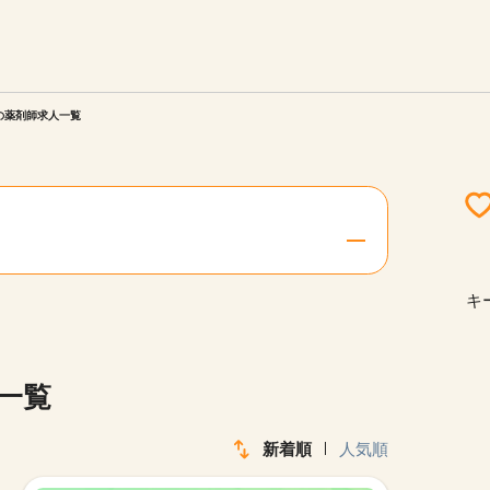
エリアを選択してください
ご連絡させていただきます。
)の薬剤師求人一覧
勤務地
関西
北海道・東北
キ
陸
中国・四国
一覧
新着順
人気順