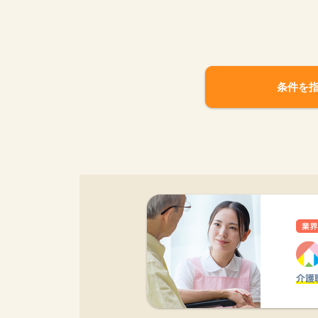
条件を
該当件数
17,033
件