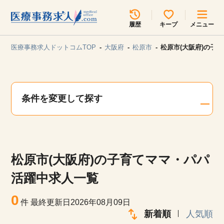
所在地のエリアを選択してください
履歴
キープ
メニュー
各支店担当よりご連絡させていただきます。
医療事務求人ドットコムTOP
大阪府
松原市
松原市(大阪府)の子
勤務地
最近見た求人
キープ中の求人
求人検索
条件を変更して探す
関東
関西
無料転職サポート
お問い合わせ
東海
北海道・東北
松原市(大阪府)の子育てママ・パパ
甲信越・北陸
中国・四国
見学会・イベント情報
活躍中求人一覧
医療事務まるわかりコラム
0
九州・沖縄
件
最終更新日2026年08月09日
新着順
人気順
よくあるご質問