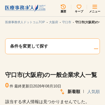
所在地のエリアを選択してください
履歴
キープ
メニュー
各支店担当よりご連絡させていただきます。
医療事務求人ドットコムTOP
大阪府
守口市
守口市(大阪府)の一
勤務地
最近見た求人
キープ中の求人
求人検索
条件を変更して探す
関東
関西
無料転職サポート
お問い合わせ
東海
北海道・東北
守口市(大阪府)の一般企業求人一覧
甲信越・北陸
中国・四国
見学会・イベント情報
0
件
最終更新日2026年08月10日
医療事務まるわかりコラム
新着順
人気順
九州・沖縄
該当する求人情報は見つかりませんでした。
よくあるご質問