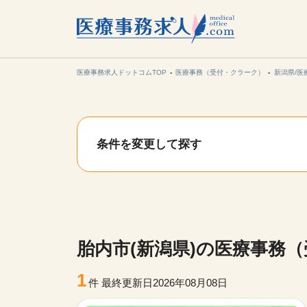
所在地の
各支店担当より
医療事務求人ドットコムTOP
医療事務（受付・クラーク）
新潟県/医
関東
条件を変更して探す
東海
甲信越・北
九州・沖縄
胎内市(新潟県)の医療事務
1
件
最終更新日2026年08月08日