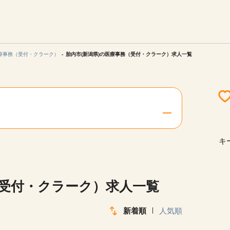
エリアを選択してください
ご連絡させていただきます。
療事務（受付・クラーク）
胎内市(新潟県)の医療事務（受付・クラーク）求人一覧
勤務地
関西
北海道・東北
キ
陸
中国・四国
（受付・クラーク）求人一覧
新着順
人気順