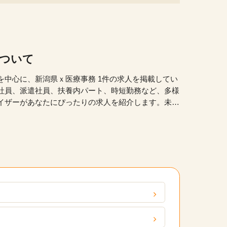
について
を中心に、新潟県ｘ医療事務 1件の求人を掲載してい
社員、派遣社員、扶養内パート、時短勤務など、多様
イザーがあなたにぴったりの求人を紹介します。未経
るお仕事や20代、30代、40代、50代といった幅
ます。弊社の派遣・委託現場においてスキルアップの
定期的なフィードバックを通じて、あなたのキャリア
）