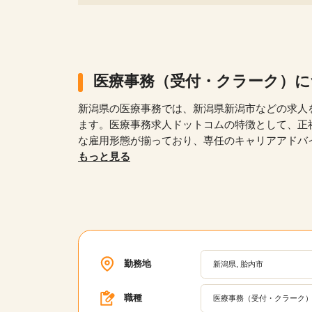
医療事務（受付・クラーク）
新潟県の医療事務では、新潟県新潟市などの求人
ます。医療事務求人ドットコムの特徴として、正
な雇用形態が揃っており、専任のキャリアアドバ
験者や無資格者、ブランクがある方でも安心して働け
もっと見る
広い年齢層が活躍している職場の求人が多数あり
ための研修プログラムや、キャリアパスの相談、
アップを支援します。
勤務地
新潟県, 胎内市
職種
医療事務（受付・クラーク