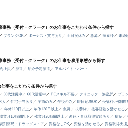
医療事務（受付・クラーク）のお仕事をこだわり条件から探す
／
ブランクOK
／
ボーナス・賞与あり
／
土日祝休み
／
急募
／
扶養枠
／
未経
医療事務（受付・クラーク）のお仕事を雇用形態から探す
約社員
／
派遣
／
紹介予定派遣
／
アルバイト・パート
お仕事をこだわり条件から探す
／
50代活躍中
／
60代活躍中
／
PCスキル不要
／
クリニック・診療所
／
ブラン
求人
／
住宅手当あり
／
午前のみ
／
午後のみ
／
即日勤務OK
／
受講料0円制度
／
年休110日以上
／
年休120日以上
／
急募
／
扶養枠
／
接客経験を活かせる
残業月10時間以下
／
残業月20時間以上
／
産休・育休取得実績あり
／
病院
／
調剤薬局・ドラッグストア
／
資格なしOK
／
資格を活かせる
／
資格取得支援