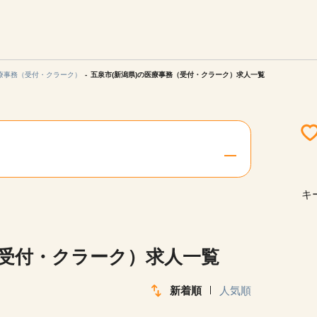
エリアを選択してください
ご連絡させていただきます。
療事務（受付・クラーク）
五泉市(新潟県)の医療事務（受付・クラーク）求人一覧
勤務地
関西
北海道・東北
キ
陸
中国・四国
（受付・クラーク）求人一覧
新着順
人気順