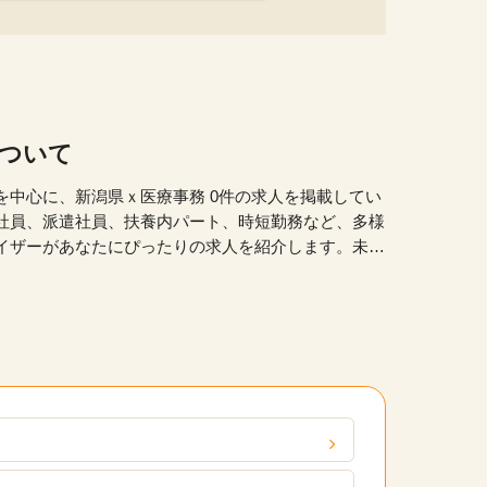
について
を中心に、新潟県ｘ医療事務 0件の求人を掲載してい
社員、派遣社員、扶養内パート、時短勤務など、多様
イザーがあなたにぴったりの求人を紹介します。未経
るお仕事や20代、30代、40代、50代といった幅
ます。弊社の派遣・委託現場においてスキルアップの
定期的なフィードバックを通じて、あなたのキャリア