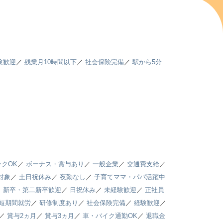
験歓迎
／
残業月10時間以下
／
社会保険完備
／
駅から5分
クOK
／
ボーナス・賞与あり
／
一般企業
／
交通費支給
／
対象
／
土日祝休み
／
夜勤なし
／
子育てママ・パパ活躍中
／
新卒・第二新卒歓迎
／
日祝休み
／
未経験歓迎
／
正社員
短期間就労
／
研修制度あり
／
社会保険完備
／
経験歓迎
／
／
賞与2ヵ月
／
賞与3ヵ月
／
車・バイク通勤OK
／
退職金