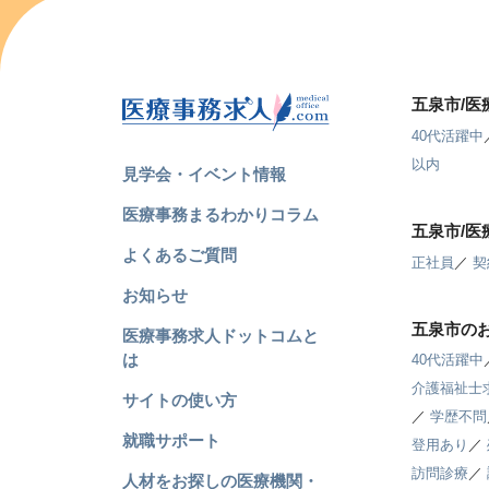
五泉市/
40代活躍中
以内
見学会・イベント情報
医療事務まるわかりコラム
五泉市/
よくあるご質問
正社員
／
契
お知らせ
五泉市の
医療事務求人ドットコムと
は
40代活躍中
介護福祉士
サイトの使い方
／
学歴不問
就職サポート
登用あり
／
訪問診療
／
人材をお探しの医療機関・