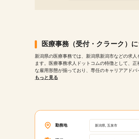
医療事務（受付・クラーク）
新潟県の医療事務では、新潟県新潟市などの求人
ます。医療事務求人ドットコムの特徴として、正
な雇用形態が揃っており、専任のキャリアアドバ
験者や無資格者、ブランクがある方でも安心して働け
もっと見る
広い年齢層が活躍している職場の求人が多数あり
ための研修プログラムや、キャリアパスの相談、
アップを支援します。
勤務地
新潟県, 五泉市