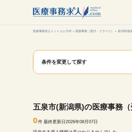
所在地の
各支店担当より
医療事務求人ドットコムTOP
医療事務（受付・クラーク）
新潟県/医
関東
条件を変更して探す
東海
甲信越・北
九州・沖縄
五泉市(新潟県)の医療事務
0
件
最終更新日2026年08月07日
該当する求人情報は見つかりませんでした。