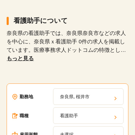
看護助手について
奈良県の看護助手では、奈良県奈良市などの求人
を中心に、奈良県ｘ看護助手 0件の求人を掲載し
ています。医療事務求人ドットコムの特徴とし
て、正社員、派遣社員、扶養内パート、時短勤務
もっと見る
など、多様な雇用形態が揃っており、専任のキャ
リアアドバイザーがあなたにぴったりの求人を紹
介します。未経験者や無資格者、ブランクがある
方でも安心して働けるお仕事や20代、30代、40
勤務地
奈良県, 桜井市
代、50代といった幅広い年齢層が活躍している職
場の求人が多数あります。弊社の派遣・委託現場
職種
看護助手
においてスキルアップのための研修プログラム
や、キャリアパスの相談、定期的なフィードバッ
クを通じて、あなたのキャリアアップを支援しま
雇用形態
未選択