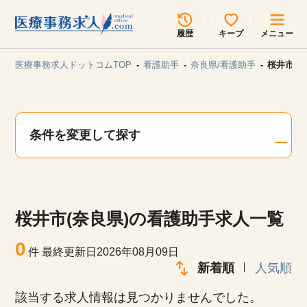
所在地のエリアを選択してください
履歴
キープ
メニュー
各支店担当よりご連絡させていただきます。
医療事務求人ドットコムTOP
看護助手
奈良県/看護助手
桜井市(
勤務地
最近見た求人
キープ中の求人
求人検索
条件を変更して探す
関東
関西
無料転職サポート
お問い合わせ
東海
北海道・東北
桜井市(奈良県)の看護助手求人一覧
甲信越・北陸
中国・四国
見学会・イベント情報
0
件
最終更新日2026年08月09日
医療事務まるわかりコラム
新着順
人気順
九州・沖縄
該当する求人情報は見つかりませんでした。
よくあるご質問