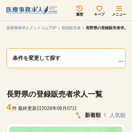
所在地のエリアを選択してください
履歴
キープ
メニュー
各支店担当よりご連絡させていただきます。
医療事務求人ドットコムTOP
登録販売者
長野県の登録販売者求人一
勤務地
最近見た求人
キープ中の求人
求人検索
条件を変更して探す
関東
関西
無料転職サポート
お問い合わせ
東海
北海道・東北
長野県の登録販売者求人一覧
甲信越・北陸
中国・四国
見学会・イベント情報
4
件
最終更新日2026年08月07日
医療事務まるわかりコラム
新着順
人気順
九州・沖縄
よくあるご質問