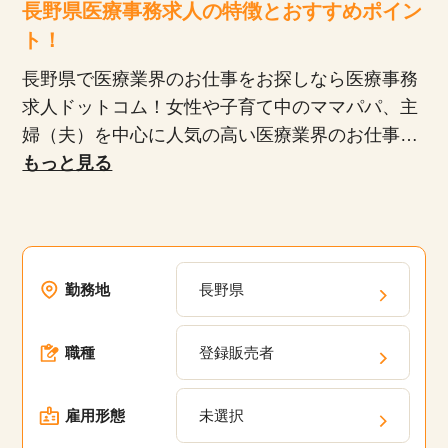
長野県医療事務求人の特徴とおすすめポイン
ト！
長野県で医療業界のお仕事をお探しなら医療事務
求人ドットコム！女性や子育て中のママパパ、主
婦（夫）を中心に人気の高い医療業界のお仕事。
最近のお仕事選びの傾向は、自宅からの通いやす
もっと見る
さ、プライベートや家庭との両立を重視される方
が多いです。
比較的未経験でも始めやすく、スキルを身につけ
れば全国どこでも活躍できるのも人気のヒミツ！
勤務地
長野県
医療業界に特化しているからこそ、医療事務求人
ドットコムでは他サイトでは見られない求人を多
職種
登録販売者
数ご用意しています。
雇用形態
未選択