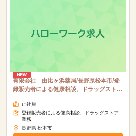
お知らせ
医療事務求人ドットコムとは
サイトの使い方
就職サポート
人材をお探しの医療機関・企業様
NEW
有限会社 由比ヶ浜薬局/長野県松本市/登
録販売者による健康相談、ドラッグストア
運営会社
業務/フルタイム
正社員
登録販売者による健康相談、ドラッグストア
業務
長野県 松本市