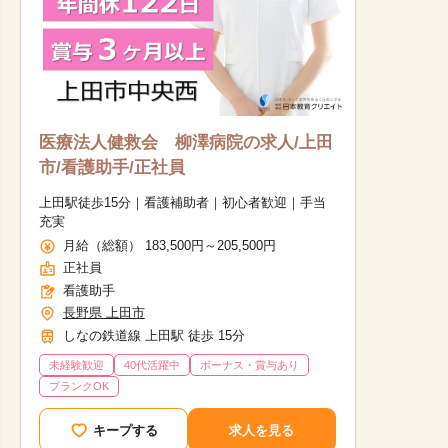
医療法人健救会 柳澤病院の求人/上田
市/看護助手/正社員
上田駅徒歩15分｜看護補助者｜初心者歓迎｜手当
充実
月給（総額） 183,500円～205,500円
正社員
看護助手
長野県 上田市
しなの鉄道線 上田駅 徒歩 15分
未経験歓迎
40代活躍中
ボーナス・賞与あり
ブランクOK
他の条件を選択
キープする
求人を見る