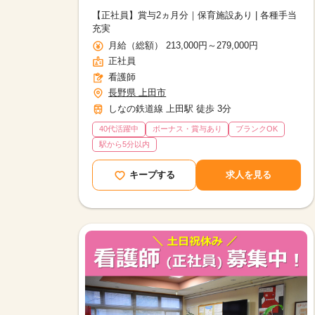
【正社員】賞与2ヵ月分｜保育施設あり | 各種手当
充実
月給（総額） 213,000円～279,000円
正社員
看護師
長野県 上田市
しなの鉄道線 上田駅 徒歩 3分
40代活躍中
ボーナス・賞与あり
ブランクOK
駅から5分以内
キープする
求人を見る