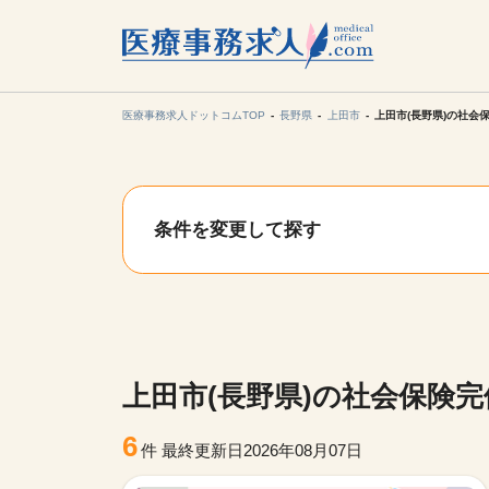
所在地の
各支店担当より
医療事務求人ドットコムTOP
長野県
上田市
上田市(長野県)の社会
関東
条件を変更して探す
東海
甲信越・北
九州・沖縄
上田市(長野県)の社会保険
6
件
最終更新日2026年08月07日