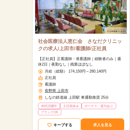
社会医療法人恵仁会 さなだクリニッ
クの求人/上田市/看護師/正社員
【正社員】正看護師・准看護師｜経験者のみ｜週
休2日｜夜勤なし｜残業ほぼなし
月給（総額） 174,150円～280,140円
正社員
看護師
長野県 上田市
しなの鉄道線 上田駅 車通勤推奨 25分
40代活躍中
土日祝休み
ボーナス・賞与あり
ブランクOK
該当件数
9,874
件
キープする
求人を見る