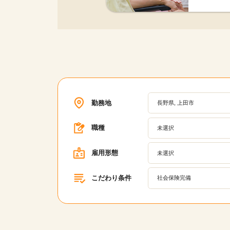
勤務地
長野県, 上田市
職種
未選択
雇用形態
未選択
こだわり条件
社会保険完備