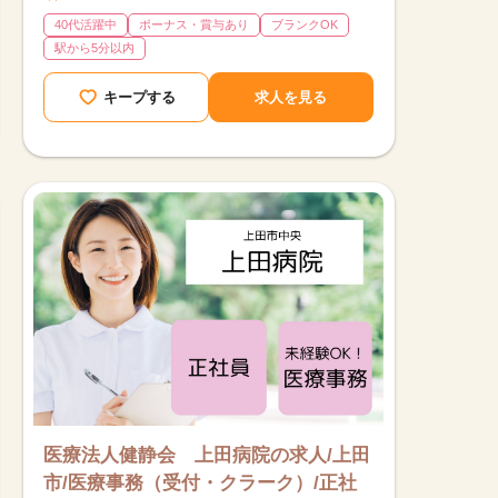
40代活躍中
ボーナス・賞与あり
ブランクOK
駅から5分以内
キープする
求人を見る
医療法人健静会 上田病院の求人/上田
市/医療事務（受付・クラーク）/正社