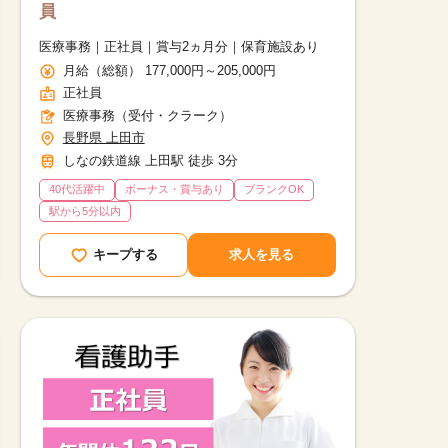
員
医療事務｜正社員｜賞与2ヵ月分｜保育施設あり
月給（総額） 177,000円～205,000円
正社員
医療事務（受付・クラーク）
長野県 上田市
しなの鉄道線 上田駅 徒歩 3分
40代活躍中
ボーナス・賞与あり
ブランクOK
駅から5分以内
キープする
求人を見る