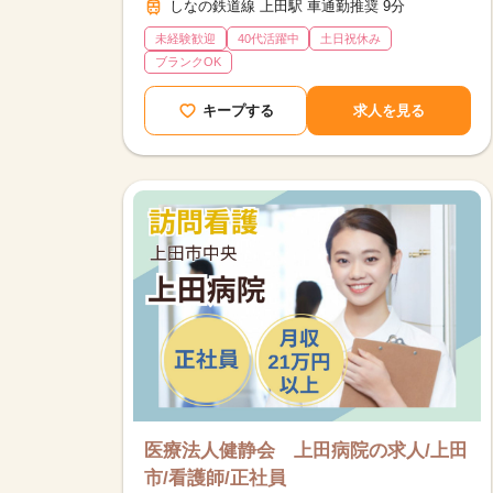
しなの鉄道線 上田駅 車通勤推奨 9分
未経験歓迎
40代活躍中
土日祝休み
ブランクOK
キープする
求人を見る
医療法人健静会 上田病院の求人/上田
市/看護師/正社員