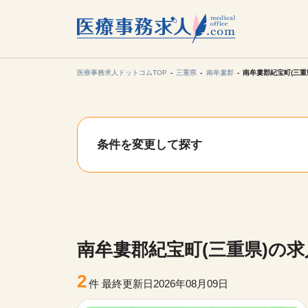
所在地の
各支店担当より
医療事務求人ドットコムTOP
三重県
南牟婁郡
南牟婁郡紀宝町(三重
関東
条件を変更して探す
東海
甲信越・北
九州・沖縄
南牟婁郡紀宝町(三重県)の
2
件
最終更新日2026年08月09日