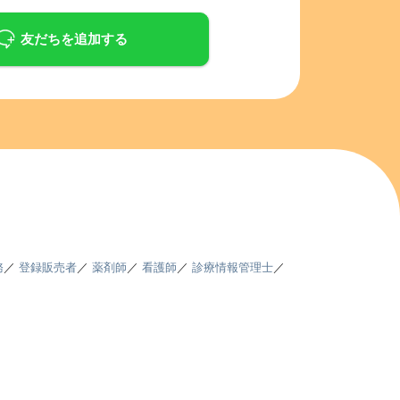
友だちを追加する
務
／
登録販売者
／
薬剤師
／
看護師
／
診療情報管理士
／