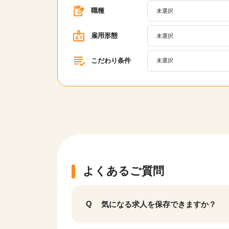
職種
未選択
雇用形態
未選択
こだわり条件
未選択
よくあるご質問
該当件数
気になる求人を保存できますか？
17,033
件