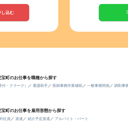
申し込む
紀宝町のお仕事を職種から探す
受付・クラーク）
／
看護助手
／
医師事務作業補助
／
一般事務関係
／
調剤事
紀宝町のお仕事を雇用形態から探す
約社員
／
派遣
／
紹介予定派遣
／
アルバイト・パート