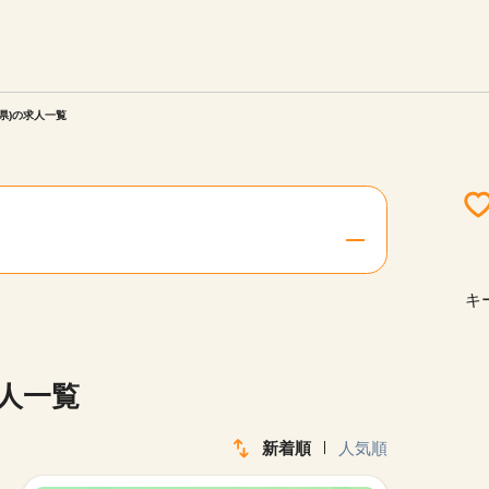
エリアを選択してください
ご連絡させていただきます。
県)の求人一覧
勤務地
関西
北海道・東北
キ
陸
中国・四国
求人一覧
新着順
人気順