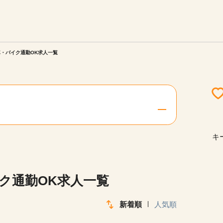
エリアを選択してください
ご連絡させていただきます。
車・バイク通勤OK求人一覧
勤務地
関西
北海道・東北
キ
陸
中国・四国
イク通勤OK求人一覧
新着順
人気順