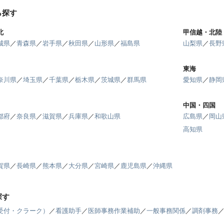
ら探す
北
甲信越・北陸
城県
／
青森県
／
岩手県
／
秋田県
／
山形県
／
福島県
山梨県
／
長野
東海
奈川県
／
埼玉県
／
千葉県
／
栃木県
／
茨城県
／
群馬県
愛知県
／
静岡
中国・四国
都府
／
奈良県
／
滋賀県
／
兵庫県
／
和歌山県
広島県
／
岡山
高知県
賀県
／
長崎県
／
熊本県
／
大分県
／
宮崎県
／
鹿児島県
／
沖縄県
探す
受付・クラーク）
／
看護助手
／
医師事務作業補助
／
一般事務関係
／
調剤事務