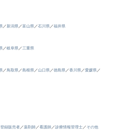
県
／
新潟県
／
富山県
／
石川県
／
福井県
県
／
岐阜県
／
三重県
県
／
鳥取県
／
島根県
／
山口県
／
徳島県
／
香川県
／
愛媛県
／
／
登録販売者
／
薬剤師
／
看護師
／
診療情報管理士
／
その他