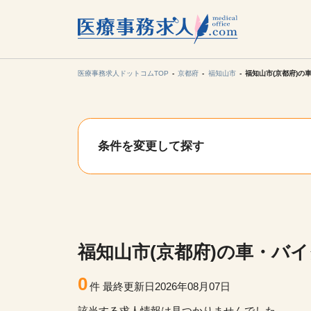
所在地の
各支店担当より
医療事務求人ドットコムTOP
京都府
福知山市
福知山市(京都府)の
関東
条件を変更して探す
東海
甲信越・北
九州・沖縄
福知山市(京都府)の車・バ
0
件
最終更新日2026年08月07日
該当する求人情報は見つかりませんでした。