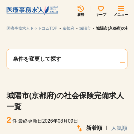
所在地のエリアを選択してください
履歴
キープ
メニュー
各支店担当よりご連絡させていただきます。
医療事務求人ドットコムTOP
京都府
城陽市
城陽市(京都府)の社
勤務地
最近見た求人
キープ中の求人
求人検索
条件を変更して探す
関東
関西
無料転職サポート
お問い合わせ
東海
北海道・東北
城陽市(京都府)の社会保険完備求人
甲信越・北陸
中国・四国
見学会・イベント情報
一覧
医療事務まるわかりコラム
2
九州・沖縄
件
最終更新日2026年08月09日
新着順
人気順
よくあるご質問