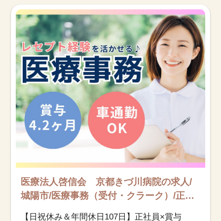
お知らせ
医療事務求人ドットコムとは
サイトの使い方
就職サポート
人材をお探しの医療機関・企業様
運営会社
医療法人啓信会 京都きづ川病院の求人/
城陽市/医療事務（受付・クラーク）/正社
員
【日祝休み＆年間休日107日】正社員×賞与