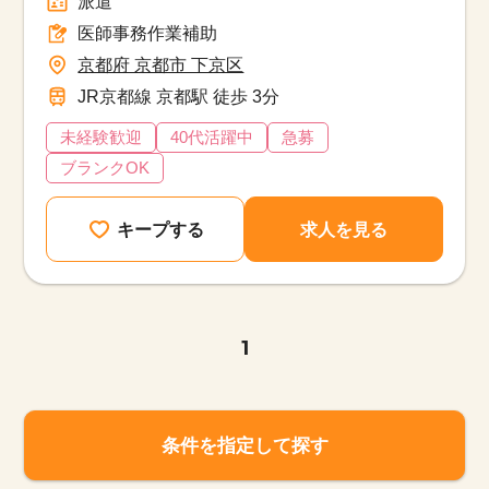
派遣
医師事務作業補助
京都府 京都市 下京区
JR京都線 京都駅 徒歩 3分
未経験歓迎
40代活躍中
急募
ブランクOK
キープする
求人を見る
1
該当件数
他の条件を選択
9,874
件
条件を指定して探す