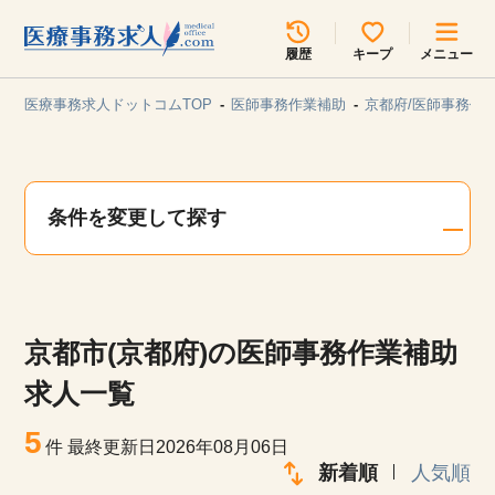
所在地のエリアを選択してください
履歴
キープ
メニュー
各支店担当よりご連絡させていただきます。
医療事務求人ドットコムTOP
医師事務作業補助
京都府/医師事務作
勤務地
最近見た求人
キープ中の求人
求人検索
条件を変更して探す
関東
関西
無料転職サポート
お問い合わせ
東海
北海道・東北
京都市(京都府)の医師事務作業補助
甲信越・北陸
中国・四国
見学会・イベント情報
求人一覧
医療事務まるわかりコラム
5
九州・沖縄
件
最終更新日2026年08月06日
新着順
人気順
よくあるご質問