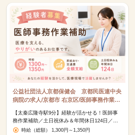
お知らせ
医療事務求人ドットコムとは
サイトの使い方
就職サポート
人材をお探しの医療機関・企業様
運営会社
公益社団法人京都保健会 京都民医連中央
病院の求人/京都市 右京区/医師事務作業補
助/派遣
【太秦広隆寺駅9分】経験が活かせる！医師事
務作業補助／土日祝休み＆年間休日124日／昇
給・福利厚生も充実♪
時給（総額） 1,300円～1,350円