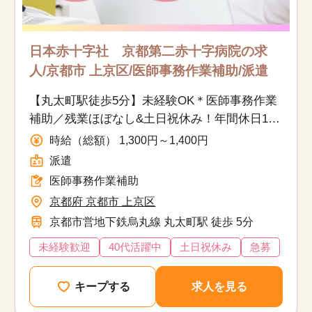
日本赤十字社 京都第二赤十字病院の求
人/京都市 上京区/医師事務作業補助/派遣
【丸太町駅徒歩5分】未経験OK＊医師事務作業
補助／残業ほぼなし&土日祝休み！年間休日130
日以上
時給（総額） 1,300円～1,400円
派遣
医師事務作業補助
京都府 京都市 上京区
京都市営地下鉄烏丸線 丸太町駅 徒歩 5分
未経験歓迎
40代活躍中
土日祝休み
急募
キープする
求人を見る