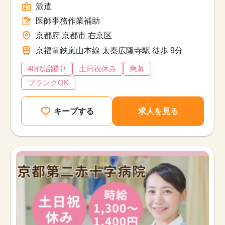
派遣
医師事務作業補助
京都府 京都市 右京区
京福電鉄嵐山本線 太秦広隆寺駅 徒歩 9分
40代活躍中
土日祝休み
急募
ブランクOK
キープする
求人を見る