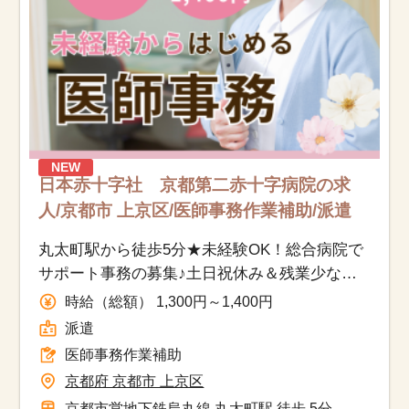
NEW
日本赤十字社 京都第二赤十字病院の求
人/京都市 上京区/医師事務作業補助/派遣
丸太町駅から徒歩5分★未経験OK！総合病院で
サポート事務の募集♪土日祝休み＆残業少なめ
で働きやすさ◎
時給（総額） 1,300円～1,400円
派遣
医師事務作業補助
京都府 京都市 上京区
京都市営地下鉄烏丸線 丸太町駅 徒歩 5分