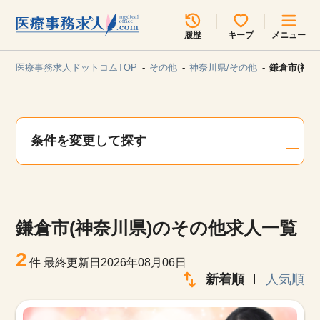
所在地のエリアを選択してください
履歴
キープ
メニュー
各支店担当よりご連絡させていただきます。
医療事務求人ドットコムTOP
その他
神奈川県/その他
鎌倉市(神
勤務地
最近見た求人
キープ中の求人
求人検索
条件を変更して探す
関東
関西
無料転職サポート
お問い合わせ
東海
北海道・東北
鎌倉市(神奈川県)のその他求人一覧
甲信越・北陸
中国・四国
見学会・イベント情報
2
件
最終更新日2026年08月06日
医療事務まるわかりコラム
新着順
人気順
九州・沖縄
よくあるご質問