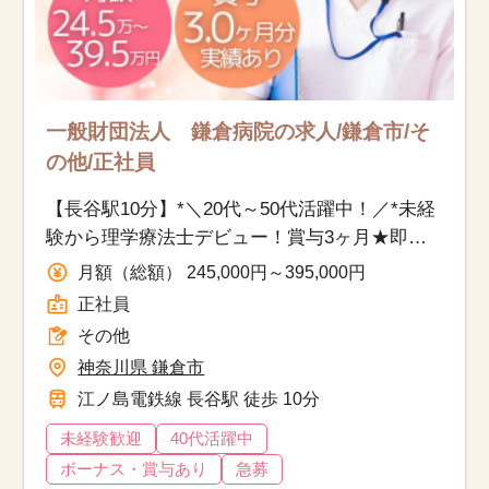
一般財団法人 鎌倉病院の求人/鎌倉市/そ
の他/正社員
【長谷駅10分】*＼20代～50代活躍中！／*未経
験から理学療法士デビュー！賞与3ヶ月★即日
勤務OK
月額（総額） 245,000円～395,000円
正社員
その他
神奈川県 鎌倉市
江ノ島電鉄線 長谷駅 徒歩 10分
未経験歓迎
40代活躍中
ボーナス・賞与あり
急募