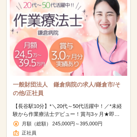
お知らせ
医療事務求人ドットコムとは
サイトの使い方
就職サポート
人材をお探しの医療機関・企業様
一般財団法人 鎌倉病院の求人/鎌倉市/そ
運営会社
の他/正社員
【長谷駅10分】*＼20代～50代活躍中！／*未経
験から作業療法士デビュー！賞与3ヶ月★即日
勤務OK
月額（総額） 245,000円～395,000円
正社員