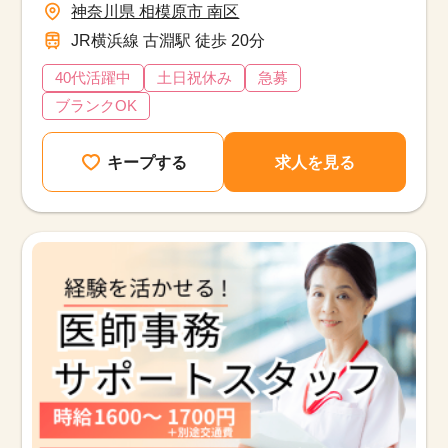
神奈川県 相模原市 南区
JR横浜線 古淵駅 徒歩 20分
40代活躍中
土日祝休み
急募
ブランクOK
キープする
求人を見る