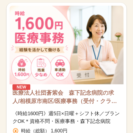
お知らせ
医療事務求人ドットコムとは
サイトの使い方
就職サポート
人材をお探しの医療機関・企業様
NEW
運営会社
医療法人社団蒼紫会 森下記念病院の求
人/相模原市南区/医療事務（受付・クラー
ク）/派遣
《時給1600円》週5日×日曜＋シフト休／ブラン
クOK＊資格不問・医療事務・森下記念病院
時給（総額） 1,600円