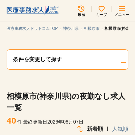
所在地のエリアを選択してください
履歴
キープ
メニュー
各支店担当よりご連絡させていただきます。
医療事務求人ドットコムTOP
神奈川県
相模原市
相模原市(神奈川
勤務地
最近見た求人
キープ中の求人
求人検索
条件を変更して探す
関東
関西
無料転職サポート
お問い合わせ
東海
北海道・東北
相模原市(神奈川県)の夜勤なし求人
甲信越・北陸
中国・四国
見学会・イベント情報
一覧
医療事務まるわかりコラム
40
九州・沖縄
件
最終更新日2026年08月07日
新着順
人気順
よくあるご質問