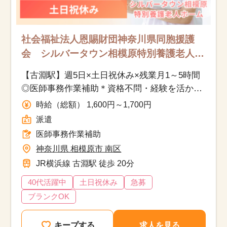
社会福祉法人恩賜財団神奈川県同胞援護
会 シルバータウン相模原特別養護老人
ホームの求人/相模原市南区/医師事務作業
【古淵駅】週5日×土日祝休み×残業月1～5時間
補助/派遣
◎医師事務作業補助＊資格不問・経験を活かし
て働く／ブランクOK♪時給1,600円以上
時給（総額） 1,600円～1,700円
派遣
医師事務作業補助
神奈川県 相模原市 南区
JR横浜線 古淵駅 徒歩 20分
40代活躍中
土日祝休み
急募
ブランクOK
キープする
求人を見る