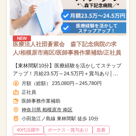
NEW
医療法人社団蒼紫会 森下記念病院の求
人/相模原市南区/医師事務作業補助/正社員
【東林間駅10分】医療経験を活かしてステップ
アップ！月給23.5万～24.5万円＋賞与あり│ブ
ランクOK・車通勤可♪人気の事務補助！
月額（総額） 235,080円～245,780円
正社員
医師事務作業補助
神奈川県 相模原市 南区
小田急江ノ島線 東林間駅 徒歩 10分
40代活躍中
ボーナス・賞与あり
急募