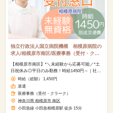
独立行政法人国立病院機構 相模原病院の
求人/相模原市南区/医療事務（受付・ク
ラーク）/派遣
【相模原市南区】*＼未経験から応募可能／*土
日祝休み◎平日のみ勤務！時給1450円～｜社会
保険完備｜交通費別途支給あり＊マイカー通勤
時給（総額） 1,450円
可◎
派遣
医療事務（受付・クラーク）
神奈川県 相模原市 南区
小田急線 小田急相模原駅 徒歩 15分