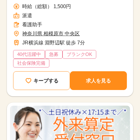
能◇時給1500円＋別途交通費
時給（総額） 1,500円
派遣
看護助手
神奈川県 相模原市 中央区
JR横浜線 淵野辺駅 徒歩 7分
40代活躍中
急募
ブランクOK
社会保険完備
キープする
求人を見る