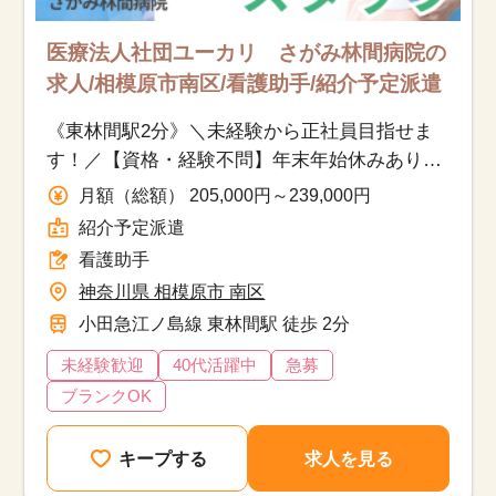
医療法人社団ユーカリ さがみ林間病院の
求人/相模原市南区/看護助手/紹介予定派遣
《東林間駅2分》＼未経験から正社員目指せま
す！／【資格・経験不問】年末年始休みあり×
残業少なめ◎｜交通費別途支給｜社会保険完備
月額（総額） 205,000円～239,000円
◎
紹介予定派遣
看護助手
神奈川県 相模原市 南区
小田急江ノ島線 東林間駅 徒歩 2分
未経験歓迎
40代活躍中
急募
ブランクOK
キープする
求人を見る