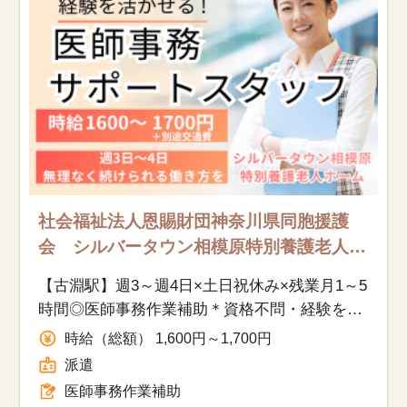
社会福祉法人恩賜財団神奈川県同胞援護
会 シルバータウン相模原特別養護老人
ホームの求人/相模原市南区/医師事務作業
【古淵駅】週3～週4日×土日祝休み×残業月1～5
補助/派遣
時間◎医師事務作業補助＊資格不問・経験を活
かして働く／ブランクOK♪時給1,600円以上
時給（総額） 1,600円～1,700円
派遣
医師事務作業補助