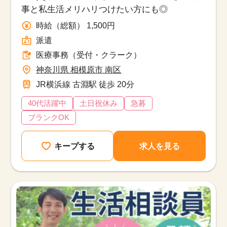
事と私生活メリハリつけたい方にも◎
時給（総額） 1,500円
派遣
医療事務（受付・クラーク）
神奈川県 相模原市 南区
JR横浜線 古淵駅 徒歩 20分
40代活躍中
土日祝休み
急募
ブランクOK
キープする
求人を見る