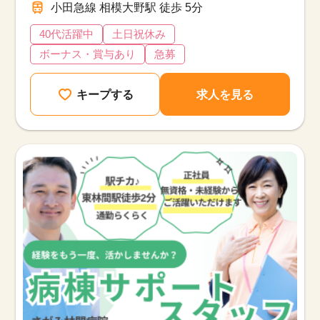
小田急線 相模大野駅 徒歩 5分
40代活躍中
土日祝休み
ボーナス・賞与あり
急募
キープする
求人を見る
該当件数
他の条件を選択
9,631
件