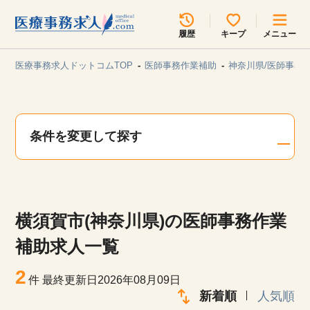
所在地のエリアを選択してください
履歴
キープ
メニュー
各支店担当よりご連絡させていただきます。
医療事務求人ドットコムTOP
医師事務作業補助
神奈川県/医師事務
勤務地
最近見た求人
キープ中の求人
求人検索
条件を変更して探す
関東
関西
無料転職サポート
お問い合わせ
東海
北海道・東北
横須賀市(神奈川県)の医師事務作業
甲信越・北陸
中国・四国
見学会・イベント情報
補助求人一覧
医療事務まるわかりコラム
2
九州・沖縄
件
最終更新日2026年08月09日
新着順
人気順
よくあるご質問