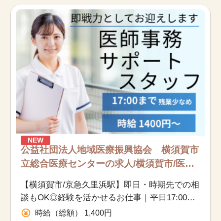
お知らせ
医療事務求人ドットコムとは
サイトの使い方
就職サポート
人材をお探しの医療機関・企業様
NEW
運営会社
公益社団法人地域医療振興協会 横須賀市
立総合医療センターの求人/横須賀市/医師
事務作業補助/派遣
【横須賀市/京急久里浜駅】即日・時期先での相
談もOK◎経験を活かせるお仕事｜平日17:00定
時・残業少なめ♪
時給（総額） 1,400円