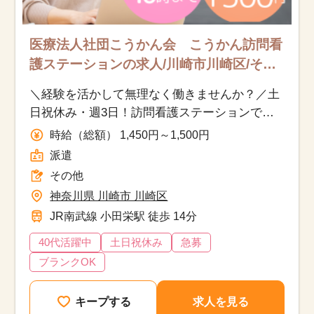
医療法人社団こうかん会 こうかん訪問看
護ステーションの求人/川崎市川崎区/その
他/派遣
＼経験を活かして無理なく働きませんか？／土
日祝休み・週3日！訪問看護ステーションでの
事務経験を活かせるお仕事です！
時給（総額） 1,450円～1,500円
派遣
その他
神奈川県 川崎市 川崎区
JR南武線 小田栄駅 徒歩 14分
40代活躍中
土日祝休み
急募
ブランクOK
キープする
求人を見る