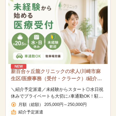
お知らせ
医療事務求人ドットコムとは
サイトの使い方
就職サポート
人材をお探しの医療機関・企業様
NEW
新百合ヶ丘龍クリニックの求人/川崎市麻
運営会社
生区/医療事務（受付・クラーク）/紹介予
定派遣
＼紹介予定派遣／未経験からスタート◎水日祝
休みでプライベートも大切に♪車通勤OK！駐車
場完備＊新百合ヶ丘龍クリニック
月額（総額） 205,000円～250,000円
紹介予定派遣