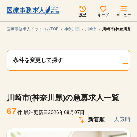
所在地のエリアを選択してください
履歴
キープ
メニュー
各支店担当よりご連絡させていただきます。
医療事務求人ドットコムTOP
神奈川県
川崎市
川崎市(神奈川県)
勤務地
最近見た求人
キープ中の求人
求人検索
条件を変更して探す
関東
関西
無料転職サポート
お問い合わせ
東海
北海道・東北
川崎市(神奈川県)の急募求人一覧
甲信越・北陸
中国・四国
見学会・イベント情報
67
件
最終更新日2026年08月07日
医療事務まるわかりコラム
新着順
人気順
九州・沖縄
よくあるご質問