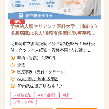
NEW
学校法人聖マリアンナ医科大学 川崎市立
多摩病院の求人/川崎市多摩区/医療事務
（受付・クラーク）/派遣
＼川崎市立多摩病院／登戸駅徒歩3分！病棟受
付スタッフ＊未経験・資格不問♪人と話すこと
が好きな方歓迎◎17時定時！残業ほぼなし！
時給（総額） 1,350円
派遣
医療事務（受付・クラーク）
神奈川県 川崎市 多摩区
JR南武線 登戸駅 徒歩 3分
未経験歓迎
40代活躍中
急募
ブランクOK