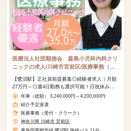
医療法人社団順徳会 森島小児科内科クリ
ニックの求人/川崎市宮前区/医療事務（受
付・クラーク）/紹介予定派遣
【鷺沼駅】正社員前提募集◎経験者求人｜月額
27万円～◎週4日勤務も選択可能！日祝休み＋
年末年始｜自転車通勤可能◎
年俸（総額） 3,240,000円～4,200,000円
紹介予定派遣
医療事務（受付・クラーク）
神奈川県 川崎市 宮前区
東急田園都市線 鷺沼駅 路線バス 11分