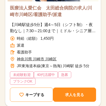
医療法人愛仁会 太田総合病院の求人/川
崎市川崎区/看護助手/派遣
【川崎駅徒歩5分】週4～5日（シフト制）・夜
勤なし｜7:30～21:00まで｜ミドル・シニア層も
活躍中！
時給（総額） 1,450円
派遣
看護助手
神奈川県 川崎市 川崎区
JR東海道本線(東京～熱海) 川崎駅 徒歩 5分
未経験歓迎
40代活躍中
急募
ブランクOK
キープする
求人を見る