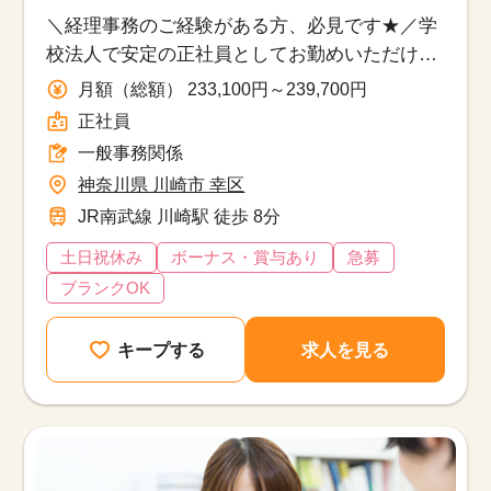
事務関係/正社員
＼経理事務のご経験がある方、必見です★／学
校法人で安定の正社員としてお勤めいただけま
す♪
月額（総額） 233,100円～239,700円
正社員
一般事務関係
神奈川県 川崎市 幸区
JR南武線 川崎駅 徒歩 8分
土日祝休み
ボーナス・賞与あり
急募
ブランクOK
キープする
求人を見る