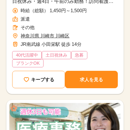
日祝休み・週4日・午前のみ勤務！訪問看護ス
テーションでの事務経験を活かせるお仕事で
時給（総額） 1,450円～1,500円
す！
派遣
その他
神奈川県 川崎市 川崎区
JR南武線 小田栄駅 徒歩 14分
40代活躍中
土日祝休み
急募
ブランクOK
キープする
求人を見る