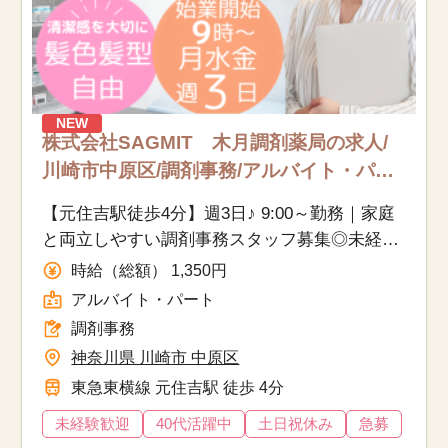
NEW
株式会社SAGMIT 木月調剤薬局の求人/
川崎市中原区/調剤事務/アルバイト・パー
ト
【元住吉駅徒歩4分】週3日♪ 9:00～勤務｜家庭
と両立しやすい調剤事務スタッフ募集◎未経験
から始める調剤事務！おしゃれも仕事も、どっ
時給（総額） 1,350円
ちも大切にできる職場
アルバイト・パート
調剤事務
神奈川県 川崎市 中原区
東急東横線 元住吉駅 徒歩 4分
未経験歓迎
40代活躍中
土日祝休み
急募