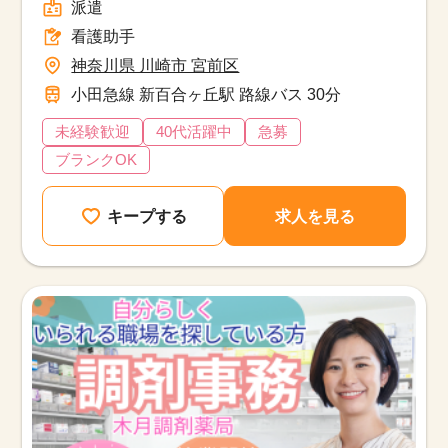
派遣
看護助手
神奈川県 川崎市 宮前区
小田急線 新百合ヶ丘駅 路線バス 30分
未経験歓迎
40代活躍中
急募
ブランクOK
キープする
求人を見る