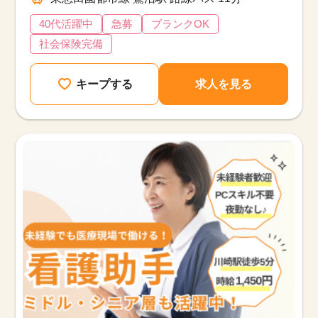
40代活躍中
急募
ブランクOK
社会保険完備
キープする
求人を見る
該当件数
他の条件を選択
9,618
件